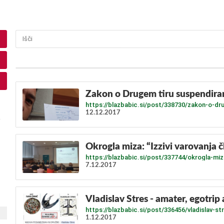
Zakon o Drugem tiru suspendiran
https://blazbabic.si/post/338730/zakon-o-dr
12.12.2017
Okrogla miza: “Izzivi varovanja 
https://blazbabic.si/post/337744/okrogla-miza
7.12.2017
Vladislav Stres - amater, egotrip 
https://blazbabic.si/post/336456/vladislav-st
1.12.2017