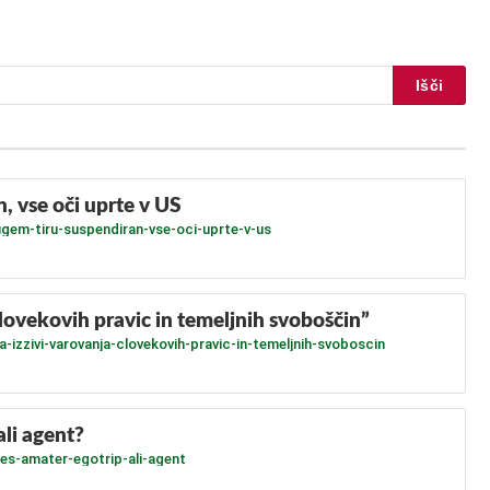
, vse oči uprte v US
ugem-tiru-suspendiran-vse-oci-uprte-v-us
človekovih pravic in temeljnih svoboščin”
-izzivi-varovanja-clovekovih-pravic-in-temeljnih-svoboscin
ali agent?
res-amater-egotrip-ali-agent