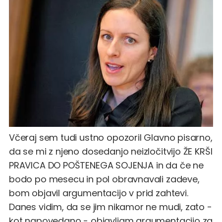
Včeraj sem tudi ustno opozoril Glavno pisarno,
da se mi z njeno dosedanjo neizločitvijo ŽE KRŠI
PRAVICA DO POŠTENEGA SOJENJA in da če ne
bodo po mesecu in pol obravnavali zadeve,
bom objavil argumentacijo v prid zahtevi.
Danes vidim, da se jim nikamor ne mudi, zato -
kot napovedano - objavljam argumentacijo za