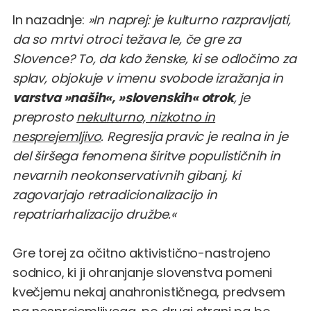
In nazadnje:
»In naprej: je kulturno razpravljati,
da so mrtvi otroci težava le, če gre za
Slovence? To, da kdo ženske, ki se odločimo za
splav, objokuje v imenu svobode izražanja in
varstva »naših«, »slovenskih« otrok
, je
preprosto
nekulturno, nizkotno in
nesprejemljivo
. Regresija pravic je realna in je
del širšega fenomena širitve populističnih in
nevarnih neokonservativnih gibanj, ki
zagovarjajo retradicionalizacijo in
repatriarhalizacijo družbe.«
Gre torej za očitno aktivistično-nastrojeno
sodnico, ki ji ohranjanje slovenstva pomeni
kvečjemu nekaj anahronističnega, predvsem