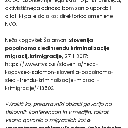
Za ponazoritev njenega skrajno pristranskega,
aktivističnega odnosa bom zanjo uporabil
citat, ki ga je dala kot direktorica omenjene
NVO.
Neža Kogovšek Šalamon:
Slovenija
popolnoma sledi trendu kriminalizacije
migracij, krimigracije
, 27. 1. 2017:
https://www.rtvslo.si/slovenija/neza-
kogovsek-salamon-slovenija-popolnoma-
sledi-trendu-kriminalizacije-migracij-
krimigracije/413502
»Vsakič ko, predstavniki oblasti govorijo na
tiskovnih konferencah in v medijih, takrat
vedno govorijo o migracijah kot
o