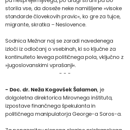
pa nesprejemljivega, po drugi strani pa bo
storila vse, da doseže neke namišljene »visoke
standarde človekovih pravic«, ko gre za tujce,
migrante, skratka – Neslovence.
Sodnica Mežnar naj se zaradi navedenega
izloči iz odločanj o vsebinah, ki so ključne za
kontinuiteto levega političnega pola, vključno z
»jugoslovanskimi vprašanji«.
- - -
- Doc. dr. Neža Kogovšek Šalamon
, je
dolgoletna direktorica Mirovnega inštituta,
izpostave finančnega špekulanta in
političnega manipulatorja George-a Soros-a.