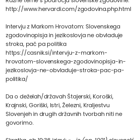
Razne teme s področja slovenske zgodovine:
http://www.hervardi.com/zgodovina.php.html
Intervju z Markom Hrovatom: Slovenskega
zgodovinopisja in jezikoslovja ne obvladuje
stroka, pač pa politika
https://casnik.si/intervju-z-markom-
hrovatom-slovenskega-zgodovinopisja-in-
jezikoslovja-ne-obvladuje-stroka-pac-pa-
politika/
Da o deželah/državah Štajerski, Koroški,
Krajnski, Goriški, Istri, Železni, Kraljestvu
Slovenjeh in drugih državnih tvorbah niti ne
govorimo.