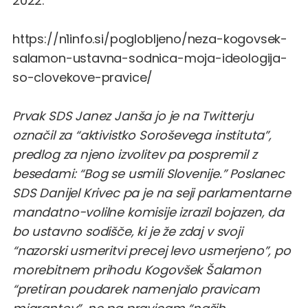
2022:
https://n1info.si/poglobljeno/neza-kogovsek-
salamon-ustavna-sodnica-moja-ideologija-
so-clovekove-pravice/
Prvak SDS Janez Janša jo je na Twitterju
označil za “aktivistko Soroševega instituta”,
predlog za njeno izvolitev pa pospremil z
besedami: “Bog se usmili Slovenije.” Poslanec
SDS Danijel Krivec pa je na seji parlamentarne
mandatno-volilne komisije izrazil bojazen, da
bo ustavno sodišče, ki je že zdaj v svoji
“nazorski usmeritvi precej levo usmerjeno”, po
morebitnem prihodu Kogovšek Šalamon
“pretiran poudarek namenjalo pravicam