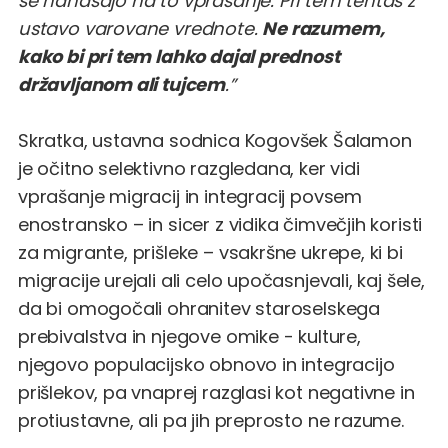
se nanašajo na to vprašanje. Pri tem tehtaš z
ustavo varovane vrednote.
Ne razumem,
kako bi pri tem lahko dajal prednost
državljanom ali tujcem
.”
Skratka, ustavna sodnica Kogovšek Šalamon
je očitno selektivno razgledana, ker vidi
vprašanje migracij in integracij povsem
enostransko – in sicer z vidika čimvečjih koristi
za migrante, prišleke – vsakršne ukrepe, ki bi
migracije urejali ali celo upočasnjevali, kaj šele,
da bi omogočali ohranitev staroselskega
prebivalstva in njegove omike - kulture,
njegovo populacijsko obnovo in integracijo
prišlekov, pa vnaprej razglasi kot negativne in
protiustavne, ali pa jih preprosto ne razume.