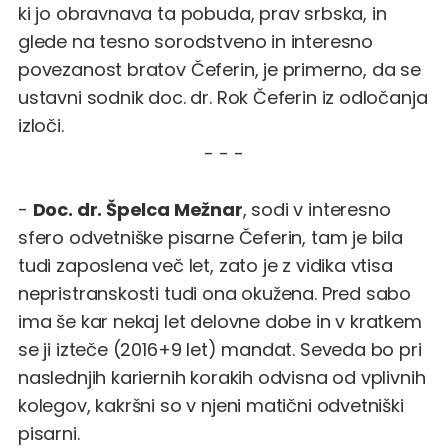
ki jo obravnava ta pobuda, prav srbska, in
glede na tesno sorodstveno in interesno
povezanost bratov Čeferin, je primerno, da se
ustavni sodnik doc. dr. Rok Čeferin iz odločanja
izloči.
- - -
-
Doc. dr. Špelca Mežnar
, sodi v interesno
sfero odvetniške pisarne Čeferin, tam je bila
tudi zaposlena več let, zato je z vidika vtisa
nepristranskosti tudi ona okužena. Pred sabo
ima še kar nekaj let delovne dobe in v kratkem
se ji izteče (2016+9 let) mandat. Seveda bo pri
naslednjih kariernih korakih odvisna od vplivnih
kolegov, kakršni so v njeni matični odvetniški
pisarni.