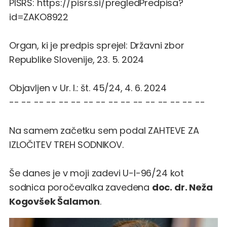
PISRS:
https://pisrs.si/pregledPredpisa?
id=ZAKO8922
Organ, ki je predpis sprejel: Državni zbor
Republike Slovenije, 23. 5. 2024
Objavljen v Ur. l.: št.
45/24
, 4. 6. 2024
-- -- -- -- -- -- -- -- -- -- -- -- -- -- -- --
Na samem začetku sem podal ZAHTEVE ZA
IZLOČITEV TREH SODNIKOV.
Še danes je v moji zadevi U-I-96/24 kot
sodnica poročevalka zavedena
doc. dr. Neža
Kogovšek Šalamon
.