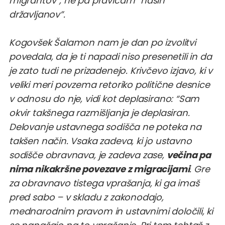
migrantov”, ne pa pravicam “naših
državljanov”.
Kogovšek Šalamon nam je dan po izvolitvi
povedala, da je ti napadi niso presenetili in da
je zato tudi ne prizadenejo. Krivčevo izjavo, ki v
veliki meri povzema retoriko politične desnice
v odnosu do nje, vidi kot deplasirano: “Sam
okvir takšnega razmišljanja je deplasiran.
Delovanje ustavnega sodišča ne poteka na
takšen način. Vsaka zadeva, ki jo ustavno
sodišče obravnava, je zadeva zase,
večina pa
nima nikakršne povezave z migracijami
. Gre
za obravnavo tistega vprašanja, ki ga imaš
pred sabo – v skladu z zakonodajo,
mednarodnim pravom in ustavnimi določili, ki