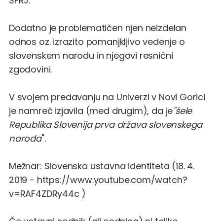
SFRJ.
Dodatno je problematičen njen neizdelan
odnos oz. izrazito pomanjkljivo vedenje o
slovenskem narodu in njegovi resnični
zgodovini.
V svojem predavanju na Univerzi v Novi Gorici
je namreč izjavila (med drugim), da je
"šele
Republika Slovenija prva država slovenskega
naroda
".
Mežnar: Slovenska ustavna identiteta (18. 4.
2019 -
https://www.youtube.com/watch?
v=RAF4ZDRy44c
)