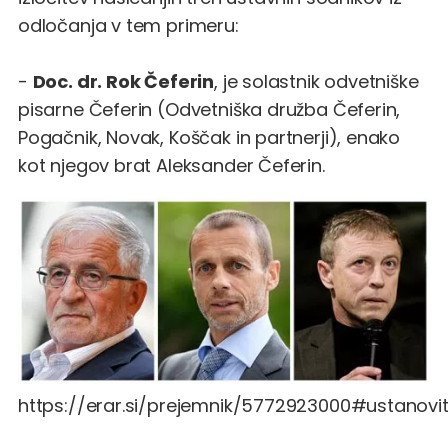
odločanja v tem primeru:
-
Doc. dr. Rok Čeferin
, je solastnik odvetniške
pisarne Čeferin (Odvetniška družba Čeferin,
Pogačnik, Novak, Koščak in partnerji), enako
kot njegov brat Aleksander Čeferin.
https://erar.si/prejemnik/5772923000#ustanovite