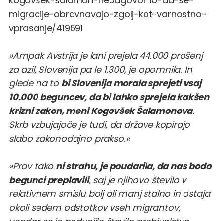
kogovsek-salamon-neodgovorno-da-se-
migracije-obravnavajo-zgolj-kot-varnostno-
vprasanje/419691
»Ampak Avstrija je lani prejela 44.000 prošenj
za azil, Slovenija pa le 1.300, je opomnila. In
glede na to
bi Slovenija morala sprejeti vsaj
10.000 beguncev, da bi lahko sprejela kakšen
krizni zakon, meni Kogovšek Šalamonova
.
Skrb vzbujajoče je tudi, da države kopirajo
slabo zakonodajno prakso.«
»Prav tako
ni strahu, je poudarila, da nas bodo
begunci preplavili
, saj je njihovo število v
relativnem smislu bolj ali manj stalno in ostaja
okoli sedem odstotkov vseh migrantov,