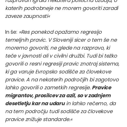
razpravah igrala nekatera politična ozadja, o
katerih podrobneje ne morem govoriti zaradi
zaveze zaupnosti«
In še:
»Res ponekod opažamo regresijo
temeljnih pravic. V Sloveniji sicer o tem še ne
moremo govoriti, ne glede na razpravo, ki
teče v javnosti ali v civilni družbi. Tudi bi težko
govorili o resni regresiji pravic znotraj sistema,
ki ga varuje Evropsko sodišče za človekove
pravice. A na nekaterih področjih bi zagotovo
lahko govorili o zametkih regresije.
Pravice
migrantov, prosilcev za azil, so v zadnjem
desetletju kar na udaru
in lahko rečemo, da
na tem področju tudi sodišče za človekove
pravice znižuje standarde.«