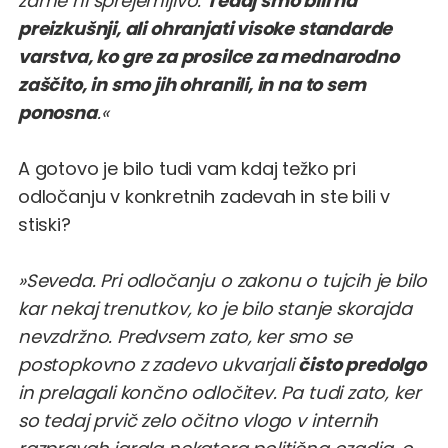
zame ni sprejemljivo.
Tedaj smo bili na
preizkušnji, ali ohranjati visoke standarde
varstva, ko gre za prosilce za mednarodno
zaščito, in smo jih ohranili, in na to sem
ponosna
.«
A gotovo je bilo tudi vam kdaj težko pri
odločanju v konkretnih zadevah in ste bili v
stiski?
»Seveda. Pri odločanju o zakonu o tujcih je bilo
kar nekaj trenutkov, ko je bilo stanje skorajda
nevzdržno. Predvsem zato, ker smo se
postopkovno z zadevo ukvarjali
čisto predolgo
in prelagali končno odločitev. Pa tudi zato, ker
so tedaj prvič zelo očitno vlogo v internih