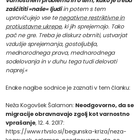
varnostnem problemu in o tem, kako je treba
zaščititi »naše« ljudi
in potem s tem
upravičujejo vse te
negativne restriktivne in
protiustavne ukrepe
, ki jih sprejemajo. Tako
pač ne gre. Treba je diskurz obrniti, ustvarjat
vzdušje sprejemanja, gostoljublja,
mednarodnega prava, mednarodnega
sodelovanja in v duhu tega tudi delovati
naprej.«
Enake nagibe sodnice je zaznati v tem članku:
Neža Kogovšek Šalamon:
Neodgovorno, da se
migracije obravnavajo zgolj kot varnostno
vprašanje
, 12. 4. 2017:
https://www.rtvslo.si/begunska-kriza/neza-