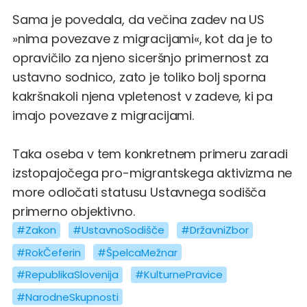
Sama je povedala, da večina zadev na US
»nima povezave z migracijami«, kot da je to
opravičilo za njeno siceršnjo primernost za
ustavno sodnico, zato je toliko bolj sporna
kakršnakoli njena vpletenost v zadeve, ki pa
imajo povezave z migracijami.
Taka oseba v tem konkretnem primeru zaradi
izstopajočega pro-migrantskega aktivizma ne
more odločati statusu Ustavnega sodišča
primerno objektivno.
#Zakon
#UstavnoSodišče
#DržavniZbor
#RokČeferin
#ŠpelcaMežnar
#RepublikaSlovenija
#KulturnePravice
#NarodneSkupnosti