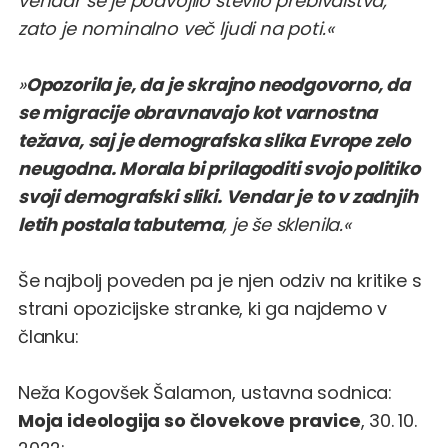
vendar se je podvojilo število prebivalstva,
zato je nominalno več ljudi na poti.«
»
Opozorila je, da je skrajno neodgovorno, da
se migracije obravnavajo kot varnostna
težava, saj je demografska slika Evrope zelo
neugodna. Morala bi prilagoditi svojo politiko
svoji demografski sliki. Vendar je to v zadnjih
letih postala tabutema
, je še sklenila.«
Še najbolj poveden pa je njen odziv na kritike s
strani opozicijske stranke, ki ga najdemo v
članku:
Neža Kogovšek Šalamon, ustavna sodnica:
Moja ideologija so človekove pravice
, 30. 10.