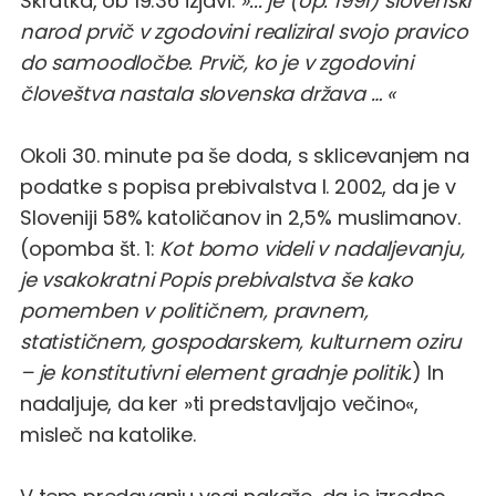
Skratka, ob 19:36 izjavi:
»... je (op. 1991) slovenski
narod prvič v zgodovini realiziral svojo pravico
do samoodločbe. Prvič, ko je v zgodovini
človeštva nastala slovenska država … «
Okoli 30. minute pa še doda, s sklicevanjem na
podatke s popisa prebivalstva l. 2002, da je v
Sloveniji 58% katoličanov in 2,5% muslimanov.
(opomba št. 1:
Kot bomo videli v nadaljevanju,
je vsakokratni Popis prebivalstva še kako
pomemben v političnem, pravnem,
statističnem, gospodarskem, kulturnem oziru
– je konstitutivni element gradnje politik.
) In
nadaljuje, da ker »ti predstavljajo večino«,
misleč na katolike.