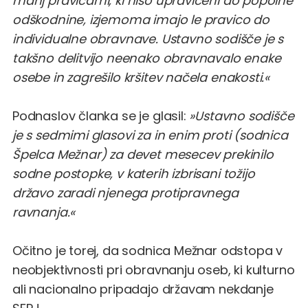
manj pravicami, ki niso upravičeni do popolne
odškodnine, izjemoma imajo le pravico do
individualne obravnave. Ustavno sodišče je s
takšno delitvijo neenako obravnavalo enake
osebe in zagrešilo kršitev načela enakosti.«
Podnaslov članka se je glasil:
»Ustavno sodišče
je s sedmimi glasovi za in enim proti (sodnica
Špelca Mežnar) za devet mesecev prekinilo
sodne postopke, v katerih izbrisani tožijo
državo zaradi njenega protipravnega
ravnanja.«
Očitno je torej, da sodnica Mežnar odstopa v
neobjektivnosti pri obravnanju oseb, ki kulturno
ali nacionalno pripadajo državam nekdanje