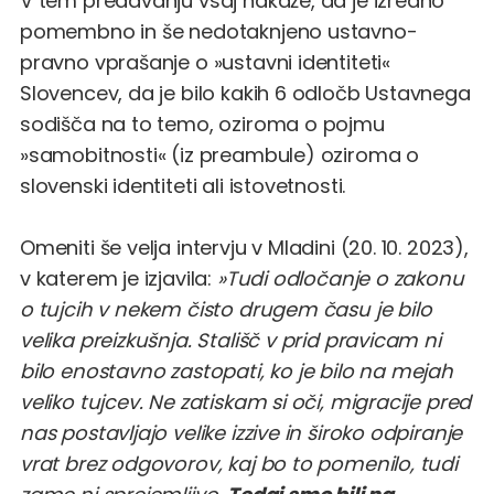
V tem predavanju vsaj nakaže, da je izredno
pomembno in še nedotaknjeno ustavno-
pravno vprašanje o »ustavni identiteti«
Slovencev, da je bilo kakih 6 odločb Ustavnega
sodišča na to temo, oziroma o pojmu
»samobitnosti« (iz preambule) oziroma o
slovenski identiteti ali istovetnosti.
Omeniti še velja intervju v Mladini (20. 10. 2023),
v katerem je izjavila:
»Tudi odločanje o zakonu
o tujcih v nekem čisto drugem času je bilo
velika preizkušnja. Stališč v prid pravicam ni
bilo enostavno zastopati, ko je bilo na mejah
veliko tujcev. Ne zatiskam si oči, migracije pred
nas postavljajo velike izzive in široko odpiranje
vrat brez odgovorov, kaj bo to pomenilo, tudi