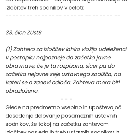
izločitev treh sodnikov v celoti:
-- -- -- -- -- -- -- -- -- -- -- -- -- -- -- --
33. člen
ZUstS
(1) Zahtevo za izločitev lahko vložijo udeleženci
v postopku najpozneje do začetka javne
obravnave, če je ta razpisana, sicer pa do
začetka nejavne seje ustavnega sodišča, na
kateri se o zadevi odloča. Zahteva mora biti
obrazložena.
- - -
Glede na predmetno vsebino in upoštevajoč
dosedanje delovanje posameznih ustavnih
sodnikov, že takoj na začetku zahtevam
izločitev naslednjih treh ustavnih sodnikov iz