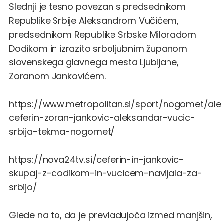
Slednji je tesno povezan s predsednikom
Republike Srbije Aleksandrom Vučićem,
predsednikom Republike Srbske Miloradom
Dodikom in izrazito srboljubnim županom
slovenskega glavnega mesta Ljubljane,
Zoranom Jankovićem.
https://www.metropolitan.si/sport/nogomet/al
ceferin-zoran-jankovic-aleksandar-vucic-
srbija-tekma-nogomet/
https://nova24tv.si/ceferin-in-jankovic-
skupaj-z-dodikom-in-vucicem-navijala-za-
srbijo/
Glede na to, da je prevladujoča izmed manjšin,