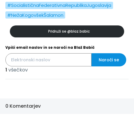
#SocialističnaFederativnaRepublikaJugoslavija
#NežaKogovšekŠalamon
Pridruži se
@blaz.babic
Vpiši email naslov in se naroči na Blaž Babič
Naroči se
1
všečkov
0 Komentarjev