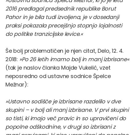
»Ustavna sodnica Špelca Mežnar, ki jo je leta
2016 predlagal predsednik republike Borut
Pahor in je bila tudi izvoljena, je v dosedanji
praksi pokazala precejšnjo stopnjo lojalnosti
do politike tranzicijske levice.«
Še bolj problematičen je njen citat, Delo, 12. 4.
2018:
»Po 26 letih imamo bolj in manj izbrisane«
(tak je naslov članka Majde Vukelić, vzet
neposredno od ustavne sodnice Špelce
Mežnar):
»Ustavno sodišče je izbrisane razdelilo v dve
skupini – v bolj ali manj izbrisane. V prvi skupini
so tisti, ki imajo več pravic in so upravičeni do
popolne odškodnine, v drugi so izbrisani z