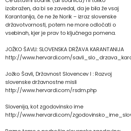
Če ustavni sodnik (ali sodnica) ni toliko
izobražen, da bi se zavedal, da je bila že vsaj
Karantanija, če ne že Norik – izraz slovenske
državotvornosti, potem ne more odločati o
vsebinah, kjer je prav to ključnega pomena.
JOŽKO ŠAVLI: SLOVENSKA DRŽAVA KARANTANIJA
http://www.hervardi.com/savli_slo_drzava_kara
Jožko Šavli, Državnost Slovencev I : Razvoj
slovenske državnostne misli
http://www.hervardi.com/rsdm.php
Slovenija, kot zgodovinsko ime
http://www.hervardi.com/zgodovinsko_ime_slov