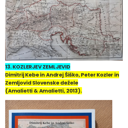
13. KOZLERJEV ZEMLJEVID
Dimitrij Kebe in Andrej Šiško, Peter Kozler in
Zemljovid Slovenske dežele
(Amalietti & Amalietti, 2013).