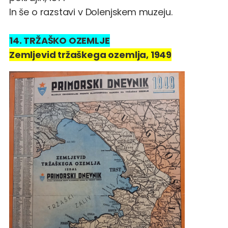
In še
o razstavi
v Dolenjskem muzeju.
14. TRŽAŠKO OZEMLJE
Zemljevid tržaškega ozemlja, 1949