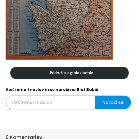
Pridruži se
@blaz.babic
Vpiši email naslov in se naroči na Blaž Babič
Naroči se
0 Komentarjev