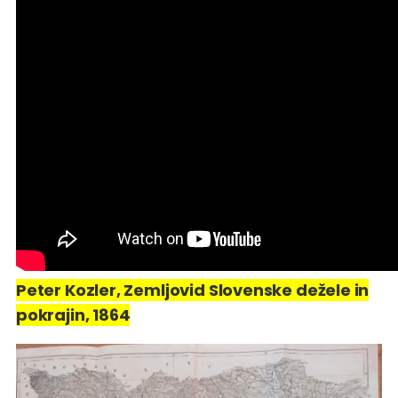
Peter Kozler, Zemljovid Slovenske dežele in
pokrajin, 1864