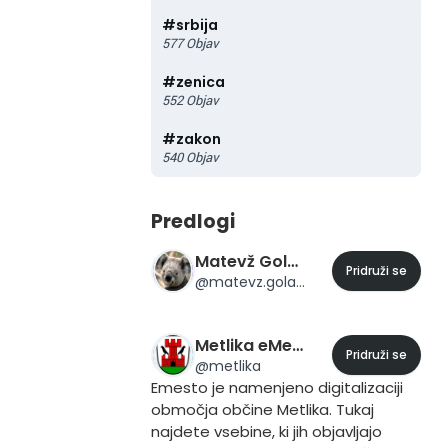
#
srbija
577
Objav
#
zenica
552
Objav
#
zakon
540
Objav
Predlogi
Matevž Golavšek
Pridruži se
@
matevz.golavsek
Metlika eMesto
Pridruži se
@
metlika
Emesto je namenjeno digitalizaciji
območja občine Metlika. Tukaj
najdete vsebine, ki jih objavljajo