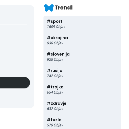
Trendi
#
sport
1609
Objav
#
ukrajina
930
Objav
#
slovenija
928
Objav
#
rusija
742
Objav
#
trojka
654
Objav
#
zdravje
632
Objav
#
tuzla
579
Objav