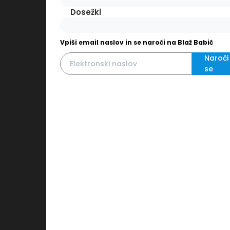
Dosežki
Vpiši email naslov in se naroči na Blaž Babič
Naroči
se