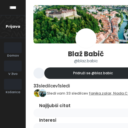
Prijava
Blaž Babič
Domov
@blaz.babic
Pridruži se
@blaz.babic
V živo
33
sledilcev
1
sledi
Košarica
Sledi vam 33 sledilcev
fanika.zalar,
Nada.C
Najljubši citat
Interesi