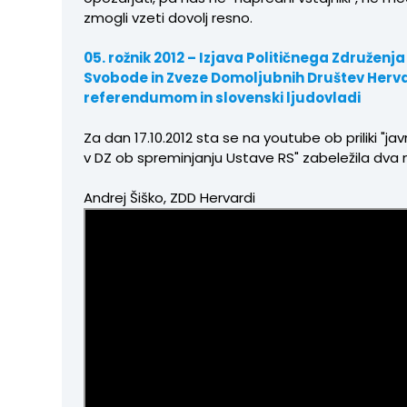
zmogli vzeti dovolj resno.
05. rožnik 2012 – Izjava Političnega Združenj
Svobode in Zveze Domoljubnih Društev Herva
referendumom in slovenski ljudovladi
Za dan 17.10.2012 sta se n
a youtube ob priliki "ja
v DZ ob spreminjanju Ustave RS" zabeležila dva
Andrej Šiško, ZDD Hervardi