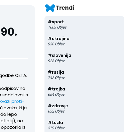
Trendi
#
sport
90.
1609
Objav
#
ukrajina
930
Objav
#
slovenija
928
Objav
#
rusija
godbe CETA.
742
Objav
 podpisov na
#
trojka
so sodelovali s
654
Objav
 kvazi proti-
#
zdravje
loveka, ki je
632
Objav
ado lepo
tletij), ne
#
tuzla
 opozorila iz
579
Objav