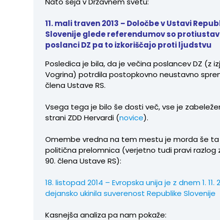
Nato seja v Državnem svetu:
11. mali traven 2013 – Določbe v Ustavi Repub
Slovenije glede referendumov so protiustav
poslanci DZ pa to izkoriščajo proti ljudstvu
Posledica je bila, da je večina poslancev DZ (z i
Vogrina) potrdila postopkovno neustavno spr
člena Ustave RS.
Vsega tega je bilo še dosti več, vse je zabeleže
strani ZDD Hervardi (
novice
).
Omembe vredna na tem mestu je morda še ta
politična prelomnica (verjetno tudi pravi razlog
90. člena Ustave RS):
18. listopad 2014 – Evropska unija je z dnem 1. 11. 
dejansko ukinila suverenost Republike Slovenije
Kasnejša analiza pa nam pokaže: