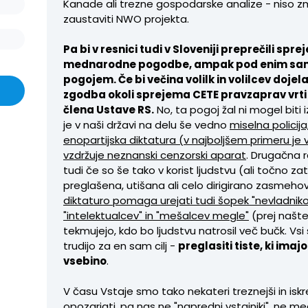
Kanade ali trezne gospodarske analize - niso z
zaustaviti NWO projekta.
Pa bi v resnici tudi v Sloveniji preprečili spre
mednarodne pogodbe, ampak pod enim s
pogojem. Če bi večina volilk in volilcev dojel
zgodba okoli sprejema CETE pravzaprav vrti 
člena Ustave RS.
No, ta pogoj žal ni mogel biti i
je v naši državi na delu še vedno
miselna policija
enopartijska diktatura (v najboljšem primeru je 
vzdržuje neznanski cenzorski aparat
. Drugačna r
tudi če so še tako v korist ljudstvu (ali točno zat
preglašena, utišana ali celo dirigirano zasmeh
diktaturo pomaga urejati tudi šopek "nevladniko
"intelektualcev" in "mešalcev megle"
(prej naštet
tekmujejo, kdo bo ljudstvu natrosil več bučk. Vsi
trudijo za en sam cilj -
preglasiti tiste, ki imaj
vsebino
.
V času Vstaje smo tako nekateri treznejši in iskr
opozarjati, pa nas ne "napredni vstajniki", ne medi