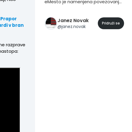
eMesto je namenjena povezovanju
v lokalnih skupnostih. ↦ Vašo
pametno stran in trgovino
a Prapor
Janez Novak
povežemo v omrežje do 212
Pridruži se
rdi v bran
@
janez.novak
pametnih mest. ✔ Vse informacije
so vam na voljo na telefonski
številki: 031 796888
vne razprave
 nastopa: