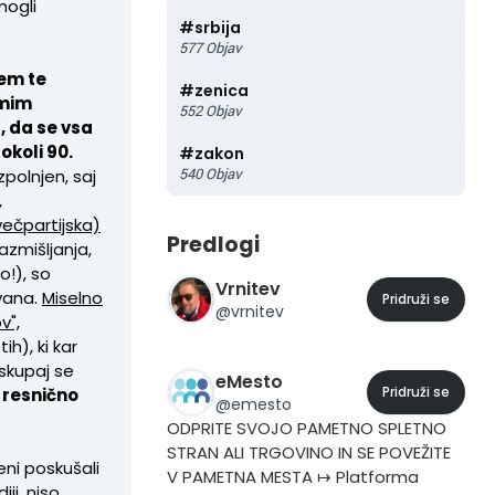
mogli
#
srbija
577
Objav
jem te
#
zenica
amim
552
Objav
a, da se vsa
okoli 90.
#
zakon
540
Objav
zpolnjen, saj
,
večpartijska)
Predlogi
azmišljanja,
o!), so
Vrnitev
ovana.
Miselno
Pridruži se
@
vrnitev
v",
ih), ki kar
 skupaj se
eMesto
Pridruži se
o resnično
@
emesto
ODPRITE SVOJO PAMETNO SPLETNO
STRAN ALI TRGOVINO IN SE POVEŽITE
eni poskušali
V PAMETNA MESTA ↦ Platforma
ji, niso