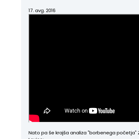
17. avg. 2016
Nato pa še krajša analiza "borbenega početja"