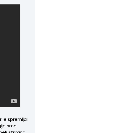
r je spremljal
gije smo
 nelustrirana