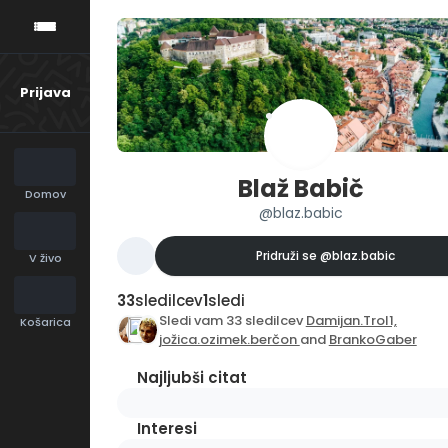
Prijava
Blaž Babič
Domov
@blaz.babic
Pridruži se
@blaz.babic
V živo
33
sledilcev
1
sledi
Sledi vam 33 sledilcev
Damijan.Trol1,
Košarica
jožica.ozimek.berčon
and
BrankoGaber
Najljubši citat
Interesi