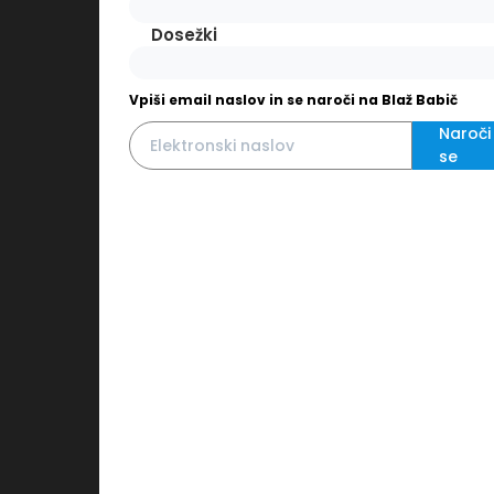
Dosežki
Vpiši email naslov in se naroči na Blaž Babič
Naroči
se