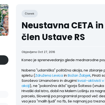
Članek
Neustavna CETA in 
člen Ustave RS
Objavljeno Oct 27, 2016
Konec je sprenevedanja glede mednarodne po
Nobena "udarniška" politična akcija, ne zbiranje
spletu (
Združena Levica
in
Božan Žabjek
, Pirati 
Soroševo Umanotero in drugimi
kvazi-aktivisti v
akciji
), ne "pokončna drža" Igorja Šoltesa (vnuka č
Hrvaški dal Istro, dobil na Malem Lošinju za nagr
parcelo, Sloveniji pa programiral propad več dese
vsa jeza "malih ljudi" na fb, še najmanj pa trezna