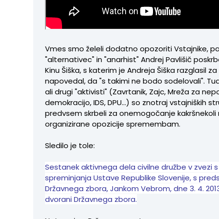
Vmes smo želeli dodatno opozoriti Vstajnike, pa
"alternativec" in "anarhist" Andrej Pavlišič poskrb
Kinu Šiška, s katerim je Andreja Šiška razglasil za
napovedal, da "s takimi ne bodo sodelovali". Tu
ali drugi "aktivisti" (Zavrtanik, Zajc, Mreža za n
demokracijo, IDS, DPU...) so znotraj vstajniških st
predvsem skrbeli za onemogočanje kakršnekoli
organizirane opozicije spremembam.
Sledilo je tole:
Sestanek aktivnega dela civilne družbe v zvezi
spreminjanja Ustave Republike Slovenije, s pre
Državnega zbora, Jankom Vebrom, dne 3. 4. 2013
dvorani Državnega zbora.