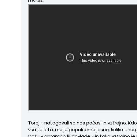
Levice:
Torej - nategovali so nas počasi in vztrajno. Kdo
vsa ta leta, mu je popolnoma jasno, koliko ener
vložili v obrambo ljudovlade - in kako vztrajno je