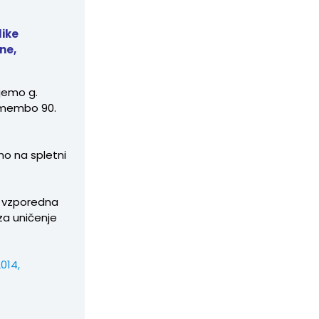
like
ne,
zjemo g.
emembo 90.
no na spletni
 vzporedna
 za uničenje
2014,