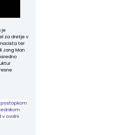
 je
el za dretje v
 nacista ter
di Jang Man
eposredno
ruktur
 resne
 s postopkom
dsednikom
 v ovalni