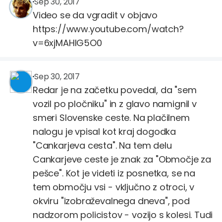
BrankoGaber
@BrankoGaber
Sep 30, 2017
Video se da vgradit v objavo
https://www.youtube.com/watch?
v=6xjMAHlG5O0
Blaž Babič
@blaz.babic
Sep 30, 2017
Redar je na začetku povedal, da "sem
vozil po pločniku" in z glavo namignil v
smeri Slovenske ceste. Na plačilnem
nalogu je vpisal kot kraj dogodka
"Cankarjeva cesta". Na tem delu
Cankarjeve ceste je znak za "Območje za
pešce". Kot je videti iz posnetka, se na
tem območju vsi - vključno z otroci, v
okviru "izobraževalnega dneva", pod
nadzorom policistov - vozijo s kolesi. Tudi