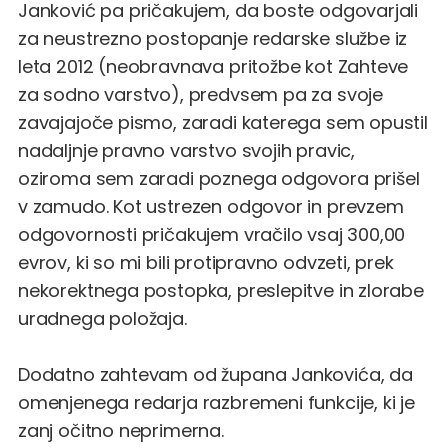
Janković pa pričakujem, da boste odgovarjali
za neustrezno postopanje redarske službe iz
leta 2012 (neobravnava pritožbe kot Zahteve
za sodno varstvo), predvsem pa za svoje
zavajajoče pismo, zaradi katerega sem opustil
nadaljnje pravno varstvo svojih pravic,
oziroma sem zaradi poznega odgovora prišel
v zamudo. Kot ustrezen odgovor in prevzem
odgovornosti pričakujem vračilo vsaj 300,00
evrov, ki so mi bili protipravno odvzeti, prek
nekorektnega postopka, preslepitve in zlorabe
uradnega položaja.
Dodatno zahtevam od župana Jankovića, da
omenjenega redarja razbremeni funkcije, ki je
zanj očitno neprimerna.