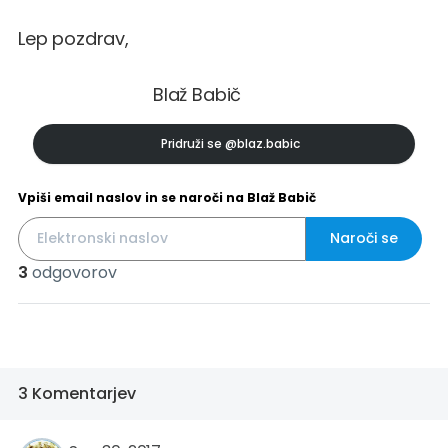
Lep pozdrav,
Blaž Babič
Pridruži se
@blaz.babic
Vpiši email naslov in se naroči na Blaž Babič
Naroči se
3
odgovorov
3 Komentarjev