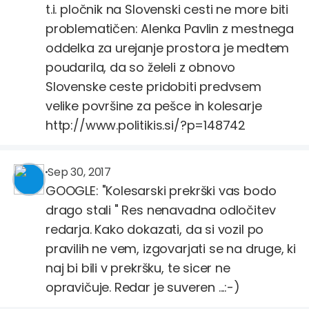
t.i. pločnik na Slovenski cesti ne more biti
problematičen: Alenka Pavlin z mestnega
oddelka za urejanje prostora je medtem
poudarila, da so želeli z obnovo
Slovenske ceste pridobiti predvsem
velike površine za pešce in kolesarje
http://www.politikis.si/?p=148742
Repinec
@Repinec
Sep 30, 2017
GOOGLE: "Kolesarski prekrški vas bodo
drago stali " Res nenavadna odločitev
redarja. Kako dokazati, da si vozil po
pravilih ne vem, izgovarjati se na druge, ki
naj bi bili v prekršku, te sicer ne
opravičuje. Redar je suveren ...:-)