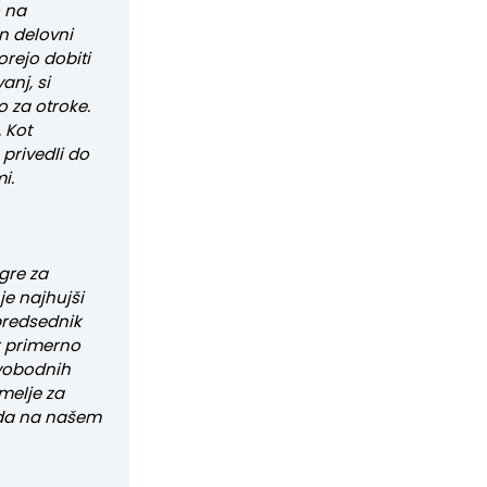
o na
n delovni
orejo dobiti
anj, si
o za otroke.
 Kot
privedli do
i.
gre za
e najhujši
 predsednik
r primerno
vobodnih
emelje za
oda na našem