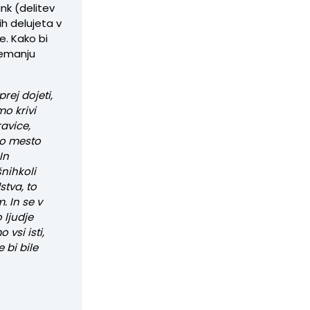
ank (delitev
h delujeta v
e. Kako bi
ejemanju
rej dojeti,
mo krivi
ravice,
ko mesto
In
nihkoli
stva, to
. In se v
 ljudje
 vsi isti,
 bi bile