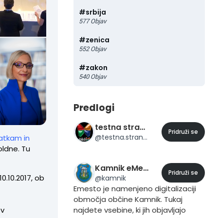
#
srbija
577
Objav
#
zenica
552
Objav
#
zakon
540
Objav
Predlogi
testna stran 23
Pridruži se
@
testna.stran.23
atkam in
oldne. Tu
Kamnik eMesto
Pridruži se
0.10.2017, ob
@
kamnik
Emesto je namenjeno digitalizaciji
območja občine Kamnik. Tukaj
ov
najdete vsebine, ki jih objavljajo