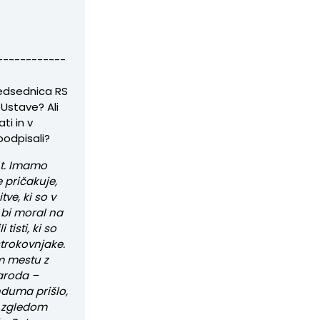
------------
redsednica RS
 Ustave? Ali
ti in v
podpisali?
t. Imamo
e pričakuje,
ve, ki so v
 bi moral na
tisti, ki so
strokovnjake.
m mestu z
naroda –
nduma prišlo,
m zgledom