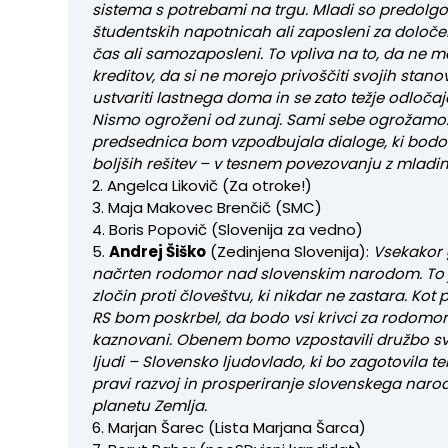
sistema s potrebami na trgu. Mladi so predolg
študentskih napotnicah ali zaposleni za določe
čas ali samozaposleni. To vpliva na to, da ne m
kreditov, da si ne morejo privoščiti svojih stanov
ustvariti lastnega doma in se zato težje odločaj
Nismo ogroženi od zunaj. Sami sebe ogrožamo.
predsednica bom vzpodbujala dialoge, ki bodo 
boljših rešitev – v tesnem povezovanju z mladim
2. Angelca Likovič (Za otroke!)
3. Maja Makovec Brenčič (SMC)
4. Boris Popovič (Slovenija za vedno)
5.
Andrej Šiško
(Zedinjena Slovenija):
Vsekakor 
načrten rodomor nad slovenskim narodom. To j
zločin proti človeštvu, ki nikdar ne zastara. Kot
RS bom poskrbel, da bodo vsi krivci za rodomo
kaznovani. Obenem bomo vzpostavili družbo s
ljudi – Slovensko ljudovlado, ki bo zagotovila t
pravi razvoj in prosperiranje slovenskega nar
planetu Zemlja.
6. Marjan Šarec (Lista Marjana Šarca)