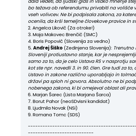
dala vedeti, da ljudski glas in vsako mnenje šte
bo težava ob referendumu privabiti na volišče v
vseh volivcev.
Ne bi podpisala zakona, za kater
ocenila, da krši temeljne človekove pravice in 
2. Angelca Likovič (Za otroke!)
3. Maja Makovec Brenčič (SMC)
4. Boris Popovič (Slovenija za vedno)
5.
Andrej Šiško
(Zedinjena Slovenija):
Trenutno
Sloveniji protiustavno stanje, kar je nesprejemlj
samo za to, da je celo Ustava RS v nasprotju sa
kot ste npr. navedli 3. in 90. člen. Gre tudi za to
Ustavo in zakone različno uporabljajo in tolmači
državi pa sploh ni govora. Absolutno ne bi podp
nobenega zakona, ki bi omejeval oblast ali prav
6. Marjan Šarec (Lista Marjana Šarca)
7. Borut Pahor (neoSDvisni kandidat)
8. Ljudmila Novak (NSi)
9. Romana Tomc (SDS)
--------------------------------------------
---------------------------