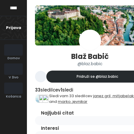
Prijava
Blaž Babič
Domov
@blaz.babic
Pridruži se
@blaz.babic
V živo
33
sledilcev
1
sledi
Sledi vam 33 sledilcev
janez.gril,
mitjabela
Košarica
and
marko..jevnikar
Najljubši citat
Interesi