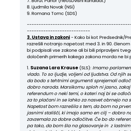
7. Borut Pahor (neoSDvisni kandidat)
8. Ljudmila Novak (NSi)
9. Romana Tomc (SDS)
--------------------------------------------
---------------------------
3. Ustava in zakoni
- Kako bi kot Predsednik/P
razrešili notranjo napetost med 3. in 90. členom
bi podpisali vse zakone ali bi bili pripravljeni tvega
določenih primerih kakega zakona morda ne bi 
1.
Suzana Lara Krause
(SLS):
Imamo parlamen
vlado. To so ljudje, voljeni od ljudstva. Od njih s
da bodo s tehtnimi argumenti sprejemali odločit
dobro naroda. Marsikomu sploh ni jasno, zakaj
referendum o neki temi, o kateri naj bi se odločili 
za to plačani in se lahko za nasvet obrnejo na 
Napetost bom razrešila s tem, da bom na prve
jasnimi stališči, ki imajo samo en cilj – dobro 
zavzemala za dobre odločitve. Če bo do refere
pa tako, da bom šla na glasovanje in z lastni