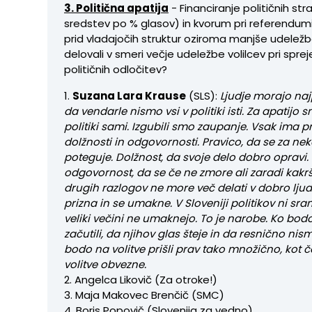
3. Politična apatija
- Financiranje političnih str
sredstev po % glasov) in kvorum pri referendumi
prid vladajočih struktur oziroma manjše udeležb
delovali v smeri večje udeležbe volilcev pri spr
političnih odločitev?
1.
Suzana Lara Krause
(SLS):
Ljudje morajo najp
da vendarle nismo vsi v politiki isti. Za apatijo s
politiki sami. Izgubili smo zaupanje. Vsak ima p
dolžnosti in odgovornosti. Pravico, da se za ne
poteguje. Dolžnost, da svoje delo dobro opravi. 
odgovornost, da se če ne zmore ali zaradi kakrš
drugih razlogov ne more več delati v dobro ljud
prizna in se umakne. V Sloveniji politikov ni sram
veliki večini ne umaknejo. To je narobe. Ko bodo
začutili, da njihov glas šteje in da resnično nismo
bodo na volitve prišli prav tako množično, kot če
volitve obvezne.
2. Angelca Likovič (Za otroke!)
3. Maja Makovec Brenčič (SMC)
4. Boris Popovič (Slovenija za vedno)