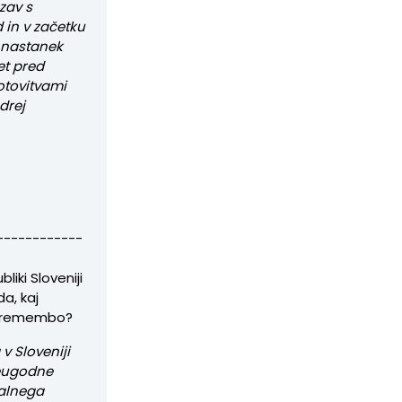
ezav s
 in v začetku
i nastanek
et pred
otovitvami
drej
------------
liki Sloveniji
a, kaj
 spremembo?
v Sloveniji
neugodne
valnega