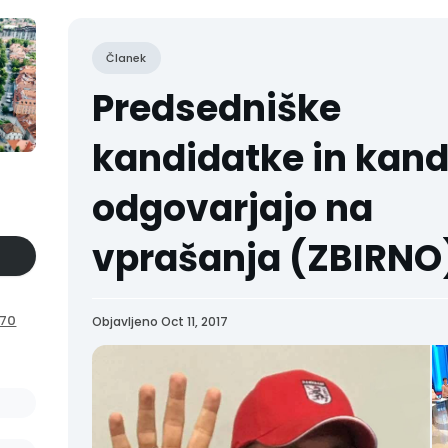
Članek
Predsedniške
kandidatke in kand
odgovarjajo na
vprašanja (ZBIRNO
k70
Objavljeno Oct 11, 2017