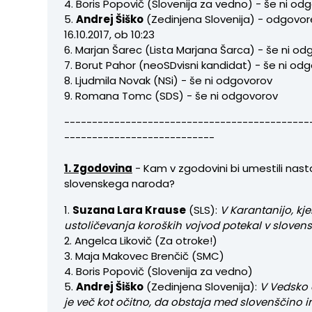
4. Boris Popovič (Slovenija za vedno) - še ni od
5.
Andrej Šiško
(Zedinjena Slovenija) - odgovore
16.10.2017, ob 10:23
6. Marjan Šarec (Lista Marjana Šarca) - še ni o
7. Borut Pahor (neoSDvisni kandidat) - še ni od
8. Ljudmila Novak (NSi) - še ni odgovorov
9. Romana Tomc (SDS) - še ni odgovorov
--------------------------------------------
---------------------------
1. Zgodovina
- Kam v zgodovini bi umestili nas
slovenskega naroda?
1.
Suzana Lara Krause
(SLS):
V Karantanijo, kje
ustoličevanja koroških vojvod potekal v slovens
2. Angelca Likovič (Za otroke!)
3. Maja Makovec Brenčič (SMC)
4. Boris Popovič (Slovenija za vedno)
5.
Andrej Šiško
(Zedinjena Slovenija):
V Vedsko 
je več kot očitno, da obstaja med slovenščino i