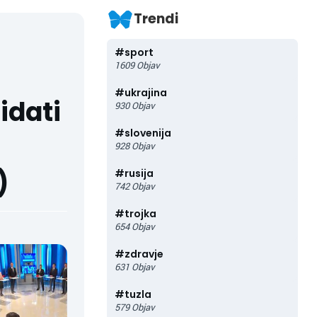
Trendi
#
sport
1609
Objav
#
ukrajina
idati
930
Objav
#
slovenija
928
Objav
)
#
rusija
742
Objav
#
trojka
654
Objav
#
zdravje
631
Objav
#
tuzla
579
Objav