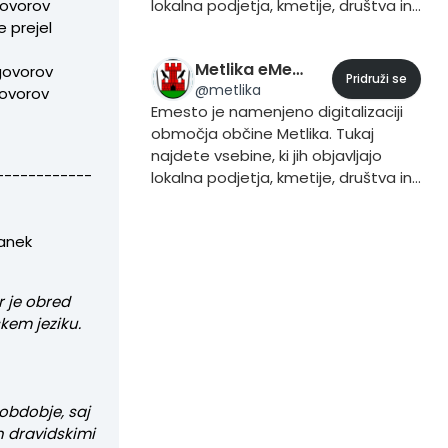
govorov
lokalna podjetja, kmetije, društva in
 prejel
prebivalci. Če želite vsebino dodati
to storite iz svojega profila, tako da
Metlika eMesto
dgovorov
pri objavljanju vsebine dodate trend
Pridruži se
@
metlika
govorov
#Kamnik.
Emesto je namenjeno digitalizaciji
območja občine Metlika. Tukaj
najdete vsebine, ki jih objavljajo
------------
lokalna podjetja, kmetije, društva in
prebivalci. Če želite vsebino dodati
to storite iz svojega profila, tako da
tanek
pri objavljanju vsebine dodate trend
#Metlika.
r je obred
kem jeziku.
obdobje, saj
n dravidskimi