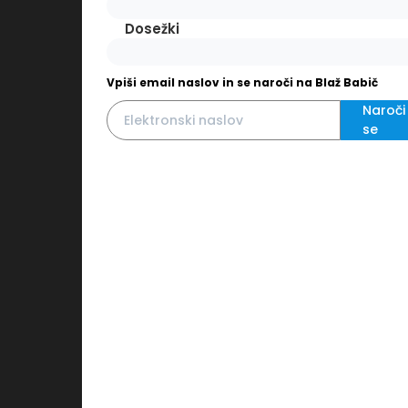
Dosežki
Vpiši email naslov in se naroči na Blaž Babič
Naroči
se