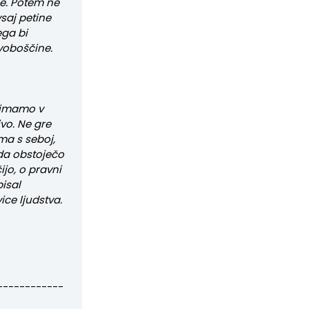
je. Potem ne
saj petine
ega bi
svoboščine.
 imamo v
ivo. Ne gre
ma s seboj,
, da obstoječo
jo, o pravni
isal
ice ljudstva.
------------