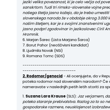
jeziki velika povezanost, ki je celo večja od pov
sanskrtom. Tudi tri rimsko-slovenske vojne pred
našega štetja jasno kažejo, da je treba umestit
slovenskega naroda že v obdobje okrog 3.000 l
našim štetjem, kar je s svojimi znanstvenimi ug
jasno podprl zgodovinar in jezikoslovec Ciril An
Hromnik.
6. Marjan Šarec (Lista Marjana Šarca)
7. Borut Pahor (neoSDvisni kandidat)
8. Ljudmila Novak (NSi)
9. Romana Tomc (SDS)
--------------------------------------------
---------------------------
2. Rodomor/genocid
- Ali ocenjujete, da v Repub
poteka rodomor nad slovenskim narodom? Če d
nameravate v naslednjih petih letih storiti za
1.
Suzana Lara Krause
(SLS):
Jaz verjamem, da 
poteka staranje prebivalstva. Razlog za to so 
gospodarske razmere, neusklajenost izobraže