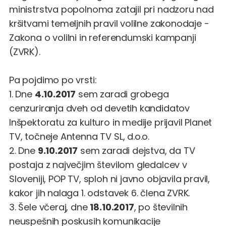
ministrstva popolnoma zatajil pri nadzoru nad
kršitvami temeljnih pravil volilne zakonodaje -
Zakona o volilni in referendumski kampanji
(ZVRK).
Pa pojdimo po vrsti:
1. Dne
4.10.2017
sem zaradi grobega
cenzuriranja dveh od devetih kandidatov
Inšpektoratu za kulturo in medije prijavil Planet
TV, točneje Antenna TV SL, d.o.o.
2. Dne
9.10.2017
sem zaradi dejstva, da TV
postaja z največjim številom gledalcev v
Sloveniji,
POP TV, sploh ni javno objavila pravil
,
kakor jih nalaga 1. odstavek 6. člena ZVRK.
3. Šele včeraj, dne
18.10.2017
, po številnih
neuspešnih poskusih komunikacije