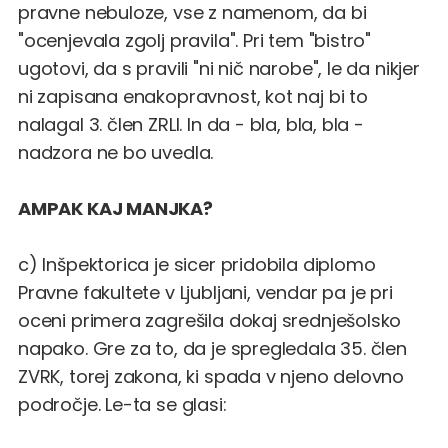
pravne nebuloze, vse z namenom, da bi
"ocenjevala zgolj pravila". Pri tem "bistro"
ugotovi, da s pravili "ni nič narobe", le da nikjer
ni zapisana enakopravnost, kot naj bi to
nalagal 3. člen ZRLI. In da - bla, bla, bla -
nadzora ne bo uvedla.
AMPAK KAJ MANJKA?
c) Inšpektorica je sicer pridobila diplomo
Pravne fakultete v Ljubljani, vendar pa je pri
oceni primera zagrešila dokaj srednješolsko
napako. Gre za to, da je spregledala 35. člen
ZVRK, torej zakona, ki spada v njeno delovno
področje. Le-ta se glasi: