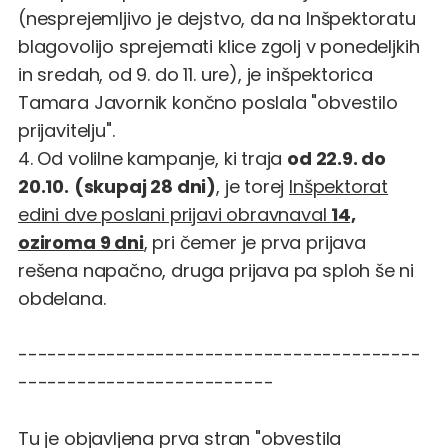
(nesprejemljivo je dejstvo, da na Inšpektoratu
blagovolijo sprejemati klice zgolj v ponedeljkih
in sredah, od 9. do 11. ure), je inšpektorica
Tamara Javornik končno poslala "obvestilo
prijavitelju".
4. Od
volilne kampanje
, ki traja
od 22.9. do
20.10.
(skupaj 28 dni)
, je torej
Inšpektorat
edini dve poslani prijavi obravnaval
14,
oziroma 9 dni
, pri čemer je prva prijava
rešena napačno, druga prijava pa sploh še ni
obdelana.
-----------------------------------------
--------------------------
Tu je objavljena prva stran "obvestila