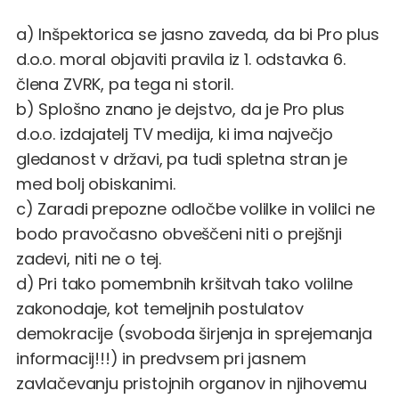
a) Inšpektorica se jasno zaveda, da bi Pro plus
d.o.o. moral objaviti pravila iz 1. odstavka 6.
člena ZVRK, pa tega ni storil.
b) Splošno znano je dejstvo, da je Pro plus
d.o.o. izdajatelj TV medija, ki ima največjo
gledanost v državi, pa tudi spletna stran je
med bolj obiskanimi.
c) Zaradi prepozne odločbe volilke in volilci ne
bodo pravočasno obveščeni niti o prejšnji
zadevi, niti ne o tej.
d) Pri tako pomembnih kršitvah tako volilne
zakonodaje, kot temeljnih postulatov
demokracije (svoboda širjenja in sprejemanja
informacij!!!) in predvsem pri jasnem
zavlačevanju pristojnih organov in njihovemu