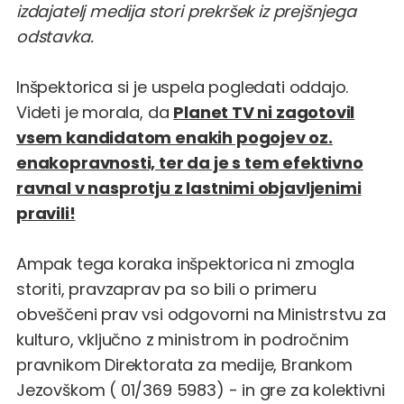
izdajatelj medija stori prekršek iz prejšnjega
odstavka.
Inšpektorica si je uspela pogledati oddajo.
Videti je morala, da
Planet TV ni zagotovil
vsem kandidatom enakih pogojev oz.
enakopravnosti, ter da je s tem efektivno
ravnal v nasprotju z lastnimi objavljenimi
pravili!
Ampak tega koraka inšpektorica ni zmogla
storiti, pravzaprav pa so bili o primeru
obveščeni prav vsi odgovorni na Ministrstvu za
kulturo, vključno z ministrom in področnim
pravnikom Direktorata za medije,
Brankom
Jezovškom
( 01/369 5983) - in gre za kolektivni