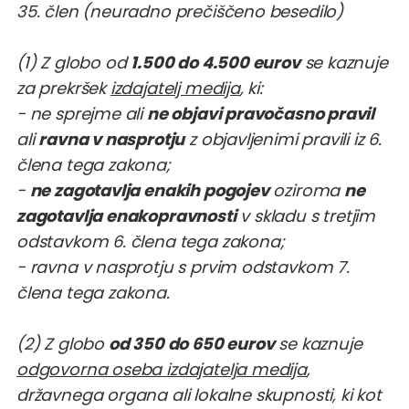
35. člen
(neuradno prečiščeno besedilo)
(1) Z globo od
1.500 do 4.500 eurov
se kaznuje
za prekršek
izdajatelj medija
, ki:
- ne sprejme ali
ne objavi pravočasno pravil
ali
ravna v nasprotju
z objavljenimi pravili iz 6.
člena tega zakona;
-
ne zagotavlja enakih pogojev
oziroma
ne
zagotavlja enakopravnosti
v skladu s tretjim
odstavkom 6. člena tega zakona;
- ravna v nasprotju s prvim odstavkom 7.
člena tega zakona.
(2) Z globo
od 350 do 650 eurov
se kaznuje
odgovorna oseba izdajatelja medija
,
državnega organa ali lokalne skupnosti, ki kot