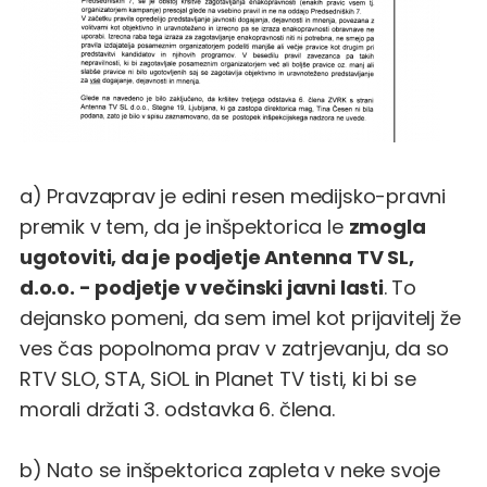
a) Pravzaprav je edini resen medijsko-pravni
premik v tem, da je inšpektorica le
zmogla
ugotoviti, da je podjetje Antenna TV SL,
d.o.o. - podjetje v večinski javni lasti
. To
dejansko pomeni, da sem imel kot prijavitelj že
ves čas popolnoma prav v zatrjevanju, da so
RTV SLO, STA, SiOL in Planet TV tisti, ki bi se
morali držati 3. odstavka 6. člena.
b) Nato se inšpektorica zapleta v neke svoje