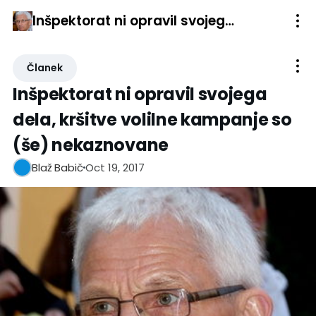
Inšpektorat ni opravil svojega dela, kršitve volilne kampanje so (še) nekaznovane
Članek
Inšpektorat ni opravil svojega
dela, kršitve volilne kampanje so
(še) nekaznovane
Oct 19, 2017
Blaž Babič