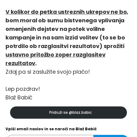
V kolikor do petka ustreznih ukrepov ne bo
,
bom moral ob sumu bistvenega vplivanja
omenjenih dejstev na potek volilne
kampanje in na sam izzid volitev (to se bo
potrdilo ob razglasitvi rezultatov) sprožiti
ustavno pritožbo zoper razglasitev
rezultatov
.
Zdaj pa si zaslužite svojo plačo!
Lep pozdrav!
Blaž Babič
Pridruži se
@blaz.babic
Vpiši email naslov in se naroči na Blaž Babič