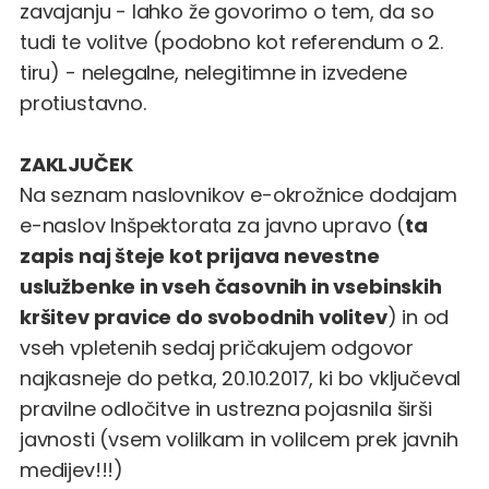
zavajanju - lahko že govorimo o tem, da so
tudi te volitve (
podobno kot referendum o 2.
tiru
) - nelegalne, nelegitimne in izvedene
protiustavno.
ZAKLJUČEK
Na seznam naslovnikov e-okrožnice dodajam
e-naslov
Inšpektorata za javno upravo
(
ta
zapis naj šteje kot prijava nevestne
uslužbenke in vseh časovnih in vsebinskih
kršitev pravice do svobodnih volitev
) in od
vseh vpletenih sedaj pričakujem odgovor
najkasneje do petka, 20.10.2017, ki bo vključeval
pravilne odločitve in ustrezna pojasnila širši
javnosti (vsem volilkam in volilcem prek javnih
medijev!!!)