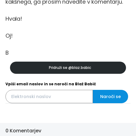
kakšnega, ga prosim navedite v komentarju.
Hvala!
Oj!
B
Pridruži se
@blaz.babic
Vpiši email naslov in se naroči na Blaž Babič
Naroči se
0 Komentarjev