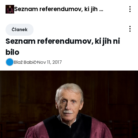
Seznam referendumov, ki jih ni bilo
Članek
Seznam referendumov, ki jih ni
bilo
Nov 11, 2017
Blaž Babič