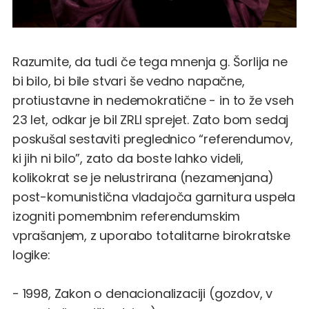
Razumite, da tudi če tega mnenja g. Šorlija ne
bi bilo, bi bile stvari še vedno napačne,
protiustavne in nedemokratične - in to že vseh
23 let, odkar je bil ZRLI sprejet. Zato bom sedaj
poskušal sestaviti preglednico “referendumov,
ki jih ni bilo”, zato da boste lahko videli,
kolikokrat se je nelustrirana (nezamenjana)
post-komunistična vladajoča garnitura uspela
izogniti pomembnim referendumskim
vprašanjem, z uporabo totalitarne birokratske
logike:
- 1998, Zakon o denacionalizaciji (gozdov, v