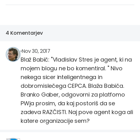
4 Komentarjev
vladislav.stres
@vladislav.stres
Nov 30, 2017
Blaž Babič: "Vladislav Stres je agent, ki na
mojem blogu ne bo komentiral. " Nivo
nekega sicer inteligentnega in
dobromislečega CEPCA. Blaža Babiča.
Branko Gaber, odgovorni za platfomo
PWja prosim, da kaj postoriš da se
zadeva RAZČISTI. Naj pove agent koga ali
katere organizacije sem?