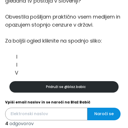
gledana tv postaja v Sloveniji?
Obvestila pošiljam praktično vsem medijem in
opazujem stopnjo cenzure v državi.
Za boljši ogled kliknite na spodnjo sliko:
I
I
V
Pridruži se
@blaz.babic
Vpiši email naslov in se naroči na Blaž Babič
Naroči se
4
odgovorov