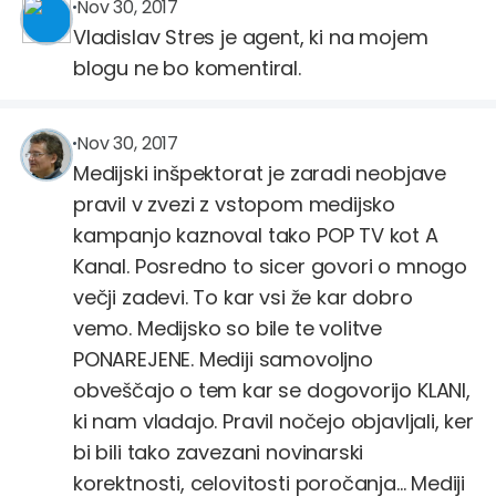
Blaž Babič
@blaz.babic
Nov 30, 2017
Vladislav Stres je agent, ki na mojem
blogu ne bo komentiral.
vladislav.stres
@vladislav.stres
Nov 30, 2017
Medijski inšpektorat je zaradi neobjave
pravil v zvezi z vstopom medijsko
kampanjo kaznoval tako POP TV kot A
Kanal. Posredno to sicer govori o mnogo
večji zadevi. To kar vsi že kar dobro
vemo. Medijsko so bile te volitve
PONAREJENE. Mediji samovoljno
obveščajo o tem kar se dogovorijo KLANI,
ki nam vladajo. Pravil nočejo objavljali, ker
bi bili tako zavezani novinarski
korektnosti, celovitosti poročanja... Mediji