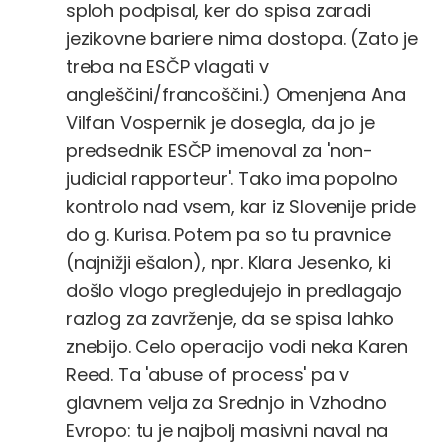
sploh podpisal, ker do spisa zaradi
jezikovne bariere nima dostopa. (Zato je
treba na ESČP vlagati v
angleščini/francoščini.) Omenjena Ana
Vilfan Vospernik je dosegla, da jo je
predsednik ESČP imenoval za 'non-
judicial rapporteur'. Tako ima popolno
kontrolo nad vsem, kar iz Slovenije pride
do g. Kurisa. Potem pa so tu pravnice
(najnižji ešalon), npr. Klara Jesenko, ki
došlo vlogo pregledujejo in predlagajo
razlog za zavrženje, da se spisa lahko
znebijo. Celo operacijo vodi neka Karen
Reed. Ta 'abuse of process' pa v
glavnem velja za Srednjo in Vzhodno
Evropo: tu je najbolj masivni naval na