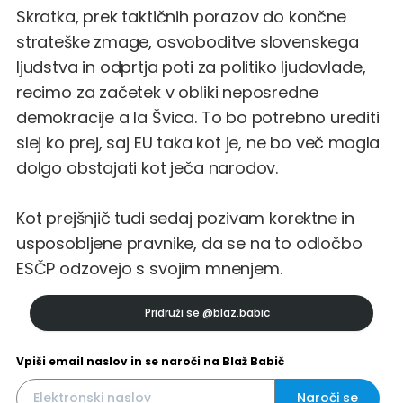
Skratka, prek taktičnih porazov do končne
strateške zmage, osvoboditve slovenskega
ljudstva in odprtja poti za politiko ljudovlade,
recimo za začetek v obliki neposredne
demokracije a la Švica. To bo potrebno urediti
slej ko prej, saj EU taka kot je, ne bo več mogla
dolgo obstajati kot ječa narodov.
Kot prejšnjič tudi sedaj pozivam korektne in
usposobljene pravnike, da se na to odločbo
ESČP odzovejo s svojim mnenjem.
Pridruži se
@blaz.babic
Vpiši email naslov in se naroči na Blaž Babič
Naroči se