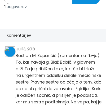
1
odgovorov
1 Komentarjev
Blaž Babič
@blaz.babic
Jul 13, 2018
Boštjan M. Zupančič (komentar na fb-ju):
To, kar navaja g. Blaž Babič, v glavnem
drži. To je približno tako, kot če bi triažo
na urgentnem oddelku delale medicinske
sestre. Pravne sestre odločajo o tem, kdo
bo sploh prišel do zdravnika. Egidijus Kuris
je odličen sodnik, a prisiljen je podpisati,
kar mu sestre podtaknejo. Ne ve pa, kaj je