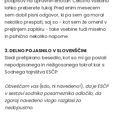
podpisov na upravnih enotah.
Celotno vsebino
lahko preberete tukaj
. Pred enim mesecem
sem dobil pisni odgovor, ki pa sem ga moral
nekoliko prespati, saj so - kot sem že omenil
v
prejšnjem zapisku
- take vsebine tudi miselno
in psihično nekoliko naporne.
3. DELNO POJASNILO V SLOVENŠČINI
Sledi pretipkano besedilo, kot so mi ga poslali
nepodpisanega in nežigosanega tokrat kar s
Sodnega tajništva ESČP:
Obveščam vas
(kdo, ni navedeno!)
, da je ESČP
v sestavi sodnika posameznika odločilo, da
zgoraj navedeno vlogo razglasi za
nedopustno.