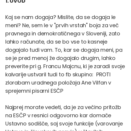
1. UVOD
Kaj se nam dogaja? Mislite, da se dogaja le
meni? Ne, sem le v "prvih vrstah" boja za več
pravnega in demokratičnega v Sloveniji, zato
lahko računate, da se bo vse to kasneje
dogajalo tudi vam. To, kar se dogaja meni, pa
se je pred menoj že dogajalo drugim, lahko
preverite pri
g. Francu Majcnu
, ki je zaradi svoje
kalvarije ustvaril tudi to fb skupino:
PROTI
zlorabam uradnega položaja Ane Vilfan v
sprejemni pisarni ESČP
Najprej morate vedeti, da je za večino pritožb
na ESČP v resnici odgovorno kar domače
Ustavno sodišče, saj svoje funkcije (varovanje