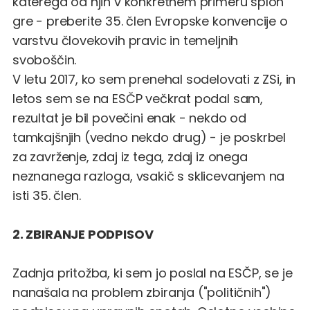
katerega od njih v konkretnem primeru sploh
gre - preberite
35. člen Evropske konvencije o
varstvu človekovih pravic in temeljnih
svoboščin
.
V letu 2017, ko sem prenehal sodelovati z ZSi, in
letos sem se na ESČP večkrat podal sam,
rezultat je bil povečini enak - nekdo od
tamkajšnjih (vedno nekdo drug) - je poskrbel
za zavrženje, zdaj iz tega, zdaj iz onega
neznanega razloga, vsakič s sklicevanjem na
isti 35. člen.
2. ZBIRANJE PODPISOV
Zadnja pritožba, ki sem jo poslal na ESČP, se je
nanašala na problem zbiranja ("političnih")