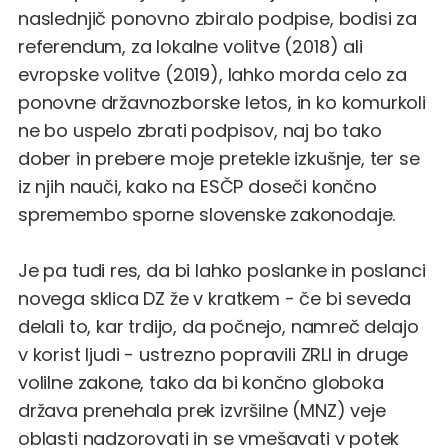
naslednjič ponovno zbiralo podpise, bodisi za
referendum, za lokalne volitve (2018) ali
evropske volitve (2019), lahko morda celo za
ponovne državnozborske letos, in ko komurkoli
ne bo uspelo zbrati podpisov, naj bo tako
dober in prebere moje pretekle izkušnje, ter se
iz njih nauči, kako na ESČP doseči končno
spremembo sporne slovenske zakonodaje.
Je pa tudi res, da bi lahko poslanke in poslanci
novega sklica DZ že v kratkem - če bi seveda
delali to, kar trdijo, da počnejo, namreč delajo
v korist ljudi - ustrezno popravili ZRLI in druge
volilne zakone, tako da bi končno globoka
država prenehala prek izvršilne (MNZ) veje
oblasti nadzorovati in se vmešavati v potek