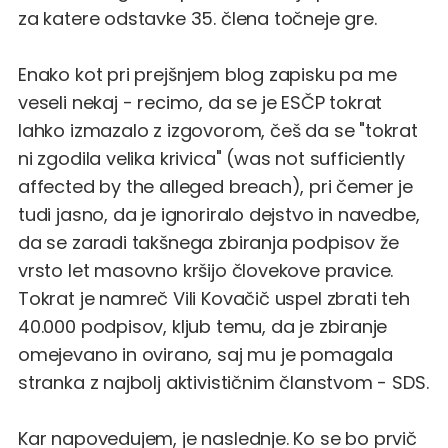
za katere odstavke 35. člena točneje gre.
Enako kot pri prejšnjem blog zapisku pa me
veseli nekaj - recimo, da se je ESČP tokrat
lahko izmazalo z izgovorom, češ da se "tokrat
ni zgodila velika krivica" (was not sufficiently
affected by the alleged breach), pri čemer je
tudi jasno, da je ignoriralo dejstvo in navedbe,
da se zaradi takšnega zbiranja podpisov že
vrsto let masovno kršijo človekove pravice.
Tokrat je namreč Vili Kovačič uspel zbrati teh
40.000 podpisov, kljub temu, da je zbiranje
omejevano in ovirano, saj mu je pomagala
stranka z najbolj aktivističnim članstvom - SDS.
Kar napovedujem, je naslednje. Ko se bo prvič