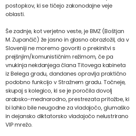
postopkov, ki se tičejo zakonodajne veje
oblasti.
Še zadnje, kot verjetno veste, je BMZ (Boštjan
M. Zupančič) že jasno in glasno obrazložil, da v
Sloveniji ne moremo govoriti o prekinitvi s
prejšnjim/komunističnim režimom, če pa
vnukinja nekdanjega
člana Titovega kabineta
iz Belega gradu, dandanes opravlja praktično
podobno funkcijo v Stražnem gradu
. Točneje,
skupaj s kolegico, ki se je poročila dovolj
arabsko-mednarodno, prestrezata pritožbe, ki
bi lahko bile neugodne za vladajočo, glumaško
in dejansko diktatorsko vladajočo nelustrirano
VIP mrežo.