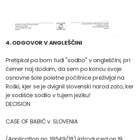
4. ODGOVOR V ANGLEŠČINI
Pretipkal pa bom tudi "sodbo" v angleščini, pri
čemer naj dodam, da sem po koncu svoje
osnovne šole poletne počitnice preživljal na
Roški, kjer se je dvignil slovenski narod zato, ker
je sodišče sodilo v tujem jeziku!
DECISION
CASE OF BABIČ v. SLOVENIA
(Application no. 19549/18) introduced on 19