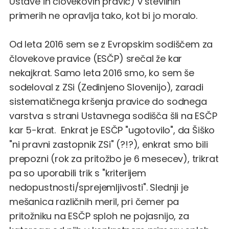
Ustave in človekovih pravic) v številnih
primerih ne opravlja tako, kot bi jo moralo.
Od leta 2016 sem se z Evropskim sodiščem za
človekove pravice (ESČP) srečal že kar
nekajkrat. Samo leta 2016 smo, ko sem še
sodeloval z ZSi (Zedinjeno Slovenijo), zaradi
sistematičnega kršenja pravice do sodnega
varstva s strani Ustavnega sodišča šli na ESČP
kar 5-krat. Enkrat je ESČP "ugotovilo", da Šiško
"ni pravni zastopnik ZSi" (?!?), enkrat smo bili
prepozni (rok za pritožbo je 6 mesecev), trikrat
pa so uporabili trik s "kriterijem
nedopustnosti/sprejemljivosti". Slednji je
mešanica različnih meril, pri čemer pa
pritožniku na ESČP sploh ne pojasnijo, za