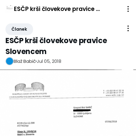
ESČP krši človekove pravice Slovencem
Članek
ESČP krši človekove pravice
Slovencem
Jul 05, 2018
Blaž Babič