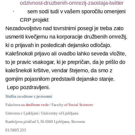
odzivnost-druzbenih-omrezij-zaostaja-twitter
· sem sodi tudi v vašem sporočilu omenjeni
CRP projekt
Nezadovoljstvo nad tovrstnimi posegi je treba zato
usmeriti kvečjemu na korporacije družbenih omrežij,
ki o prijavah in posledicah dejansko odločajo.
Kakršnokoli prijavo ali ovadbo lahko seveda vložite,
to je pravic vsakogar, ki je prepričan, da je prišlo do
kakršnekoli kršitve, vendar štejemo, da smo z
gornjim pojasnilom predstavili dejansko stanje.
Lepo pozdravljeni.
Služba za odnose z javnostmi
Fakulteta
za družbene vede
/
Faculty
of Social Sciences
Univerza v Ljubljani / University of Ljubljana
Kardeljeva ploščad 5, SI-1000 Ljubljana, Slovenia
01/5805 233