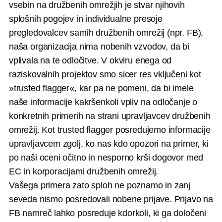
vsebin na družbenih omrežjih je stvar njihovih
splošnih pogojev in individualne presoje
pregledovalcev samih družbenih omrežij (npr. FB),
naša organizacija nima nobenih vzvodov, da bi
vplivala na te odločitve.
V okviru enega od
raziskovalnih projektov smo sicer res vključeni kot
»trusted flagger«, kar pa ne pomeni, da bi imele
naše informacije kakršenkoli vpliv na odločanje o
konkretnih primerih na strani upravljavcev družbenih
omrežij. Kot trusted flagger posredujemo informacije
upravljavcem zgolj, ko nas kdo opozori na primer, ki
po naši oceni očitno in nesporno krši dogovor med
EC in korporacijami družbenih omrežij.
Vašega primera zato sploh ne poznamo in zanj
seveda nismo posredovali nobene prijave. Prijavo na
FB namreč lahko posreduje kdorkoli, ki ga določeni