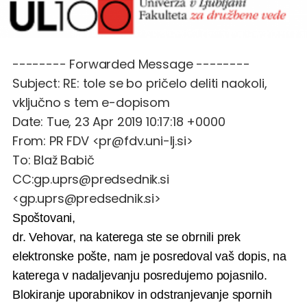
-------- Forwarded Message --------
Subject: RE: tole se bo pričelo deliti naokoli,
vključno s tem e-dopisom
Date: Tue, 23 Apr 2019 10:17:18 +0000
From: PR FDV <pr@fdv.uni-lj.si>
To: Blaž Babič
CC:gp.uprs@predsednik.si
<gp.uprs@predsednik.si>
Spoštovani,
dr. Vehovar, na katerega ste se obrnili prek
elektronske pošte, nam je posredoval vaš dopis, na
katerega v nadaljevanju posredujemo pojasnilo.
Blokiranje uporabnikov in odstranjevanje spornih