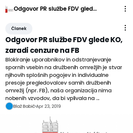
Odgovor PR službe FDV glede KO, zaradi cenzure na FB
Članek
Odgovor PR službe FDV glede KO,
zaradi cenzure na FB
Blokiranje uporabnikov in odstranjevanje
spornih vsebin na družbenih omrežjih je stvar
njihovih splošnih pogojev in individualne
presoje pregledovalcev samih družbenih
omrežij (npr. FB), naša organizacija nima
nobenih vzvodov, da bi vplivala na ...
Apr 23, 2019
Blaž Babič