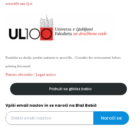
www.fdv.uni-lj.si
Pomislite na okolje, preden natisnete to sporočilo. / Consider the environment before
printing this email.
Pravno obvestilo
/
Legal notice
Pridruži se
@blaz.babic
Vpiši email naslov in se naroči na Blaž Babič
Naroči se