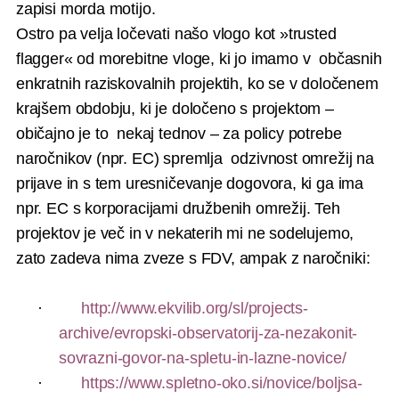
zapisi morda motijo.
Ostro pa velja ločevati našo vlogo kot »trusted
flagger« od morebitne vloge, ki jo imamo v občasnih
enkratnih raziskovalnih projektih, ko se v določenem
krajšem obdobju, ki je določeno s projektom –
običajno je to nekaj tednov – za policy potrebe
naročnikov (npr. EC) spremlja odzivnost omrežij na
prijave in s tem uresničevanje dogovora, ki ga ima
npr. EC s korporacijami družbenih omrežij. Teh
projektov je več in v nekaterih mi ne sodelujemo,
zato zadeva nima zveze s FDV, ampak z naročniki:
·
http://www.ekvilib.org/sl/projects-
archive/evropski-observatorij-za-nezakonit-
sovrazni-govor-na-spletu-in-lazne-novice/
·
https://www.spletno-oko.si/novice/boljsa-