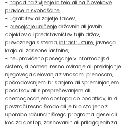
-
napad na življenje in telo ali na človekove
pravice in svoboščine
,
- ugrabitev ali zajetje talcev,
-
precejšnje uničenje
državnih ali javnih
objektov ali predstavništev tujih držav,
prevoznega sistema,
infrastrukture
, javnega
kraja ali zasebne lastnine,
- neupravičeno poseganje v informacijski
sistem, ki pomeni resno oviranje ali prekinjanje
njegovega delovanja z vnosom, prenosom,
poškodovanjem, brisanjem ali spreminjanjem
podatkov ali s preprečevanjem ali
onemogočanjem dostopa do podatkov, in ki
povzroči resno škodo ali je bilo storjeno z
uporabo računalniškega programa, gesel ali
kod za dostop, zasnovanih ali prilagojenih za