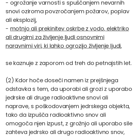
- ogrožanje varnosti s spuščanjem nevarnih
snovi oziroma povzročanjem požarov, poplav
ali eksplozij,
-
motnjo ali prekinitev oskrbe z vodo, elektriko
ali drugimi za življenje ljudi osnovnimi
naravnimi viri, ki lahko ogrozijo življenje ljudi
,
se kaznuje z zaporom od treh do petnajstih let.
(2) Kdor hoče doseči namen iz prejšnjega
odstavka s tem, da uporabi ali grozi z uporabo
jedrske ali druge radioaktivne snovi ali
naprave, s poškodovanjem jedrskega objekta,
tako da izpušča radioaktivno snov ali
omogoča njen izpust, z grožnjo ali uporabo sile
zahteva jedrsko ali drugo radioaktivno snov,