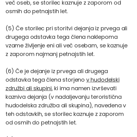
več oseb, se storilec kaznuje z zaporom od
osmih do petnajstih let.
(5) Če storilec pri storitvi dejanja iz prvega ali
drugega odstavka tega člena naklepoma
vzame življenje eni ali več osebam, se kaznuje
z zaporom najmanj petnajstih let.
(6) Če je dejanje iz prvega ali drugega
odstavka tega člena storjeno
v hudodelski
združbi ali skupini
, ki ima namen izvrševati
kazniva dejanja (v nadaljevanju teroristična
hudodelska združba ali skupina), navedena v
teh odstavkih, se storilec kaznuje z zaporom
od osmih do petnajstih let.