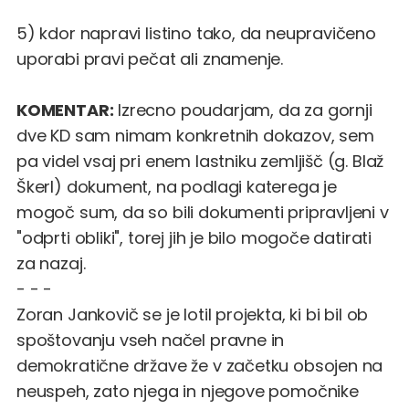
5) kdor napravi listino tako, da neupravičeno
uporabi pravi pečat ali znamenje.
KOMENTAR:
Izrecno poudarjam, da za gornji
dve KD sam nimam konkretnih dokazov, sem
pa videl vsaj pri enem lastniku zemljišč (g. Blaž
Škerl) dokument, na podlagi katerega je
mogoč sum, da so bili dokumenti pripravljeni v
"odprti obliki", torej jih je bilo mogoče datirati
za nazaj.
- - -
Zoran Jankovič se je lotil projekta, ki bi bil ob
spoštovanju vseh načel pravne in
demokratične države že v začetku obsojen na
neuspeh, zato njega in njegove pomočnike