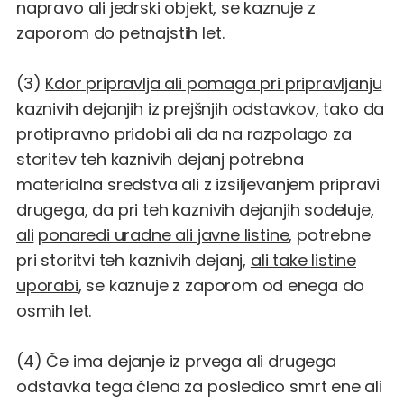
napravo ali jedrski objekt, se kaznuje z
zaporom do petnajstih let.
(3)
Kdor pripravlja ali pomaga pri pripravljanju
kaznivih dejanjih iz prejšnjih odstavkov, tako da
protipravno pridobi ali da na razpolago za
storitev teh kaznivih dejanj potrebna
materialna sredstva ali z izsiljevanjem pripravi
drugega, da pri teh kaznivih dejanjih sodeluje,
ali
ponaredi uradne ali javne listine
, potrebne
pri storitvi teh kaznivih dejanj,
ali take listine
uporabi
, se kaznuje z zaporom od enega do
osmih let.
(4) Če ima dejanje iz prvega ali drugega
odstavka tega člena za posledico smrt ene ali