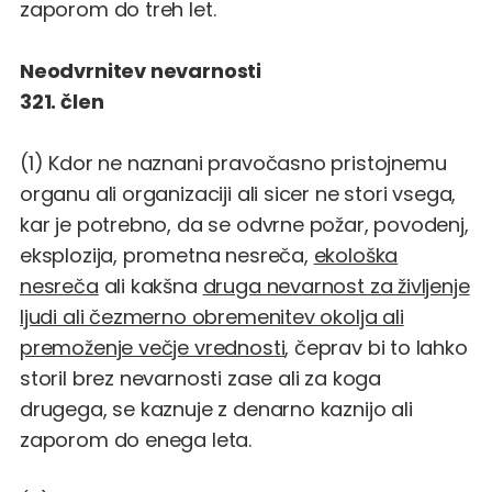
zaporom do treh let.
Neodvrnitev nevarnosti
321. člen
(1) Kdor ne naznani pravočasno pristojnemu
organu ali organizaciji ali sicer ne stori vsega,
kar je potrebno, da se odvrne požar, povodenj,
eksplozija, prometna nesreča,
ekološka
nesreča
ali kakšna
druga nevarnost za življenje
ljudi ali čezmerno obremenitev okolja ali
premoženje večje vrednosti
, čeprav bi to lahko
storil brez nevarnosti zase ali za koga
drugega, se kaznuje z denarno kaznijo ali
zaporom do enega leta.