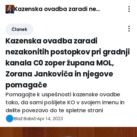
Kazenska ovadba zaradi nezakonitih postopkov pri gradnji kanala C0 zoper župana MOL, Zorana Jankoviča in njegove pomagače
Članek
Kazenska ovadba zaradi
nezakonitih postopkov pri gradnji
kanala C0 zoper župana MOL,
Zorana Jankoviča in njegove
pomagače
Pomagajte k uspešnosti kazenske ovadbe
tako, da sami pošljete KO v svojem imenu in
delite povezavo do te spletne strani
Apr 14, 2023
Blaž Babič