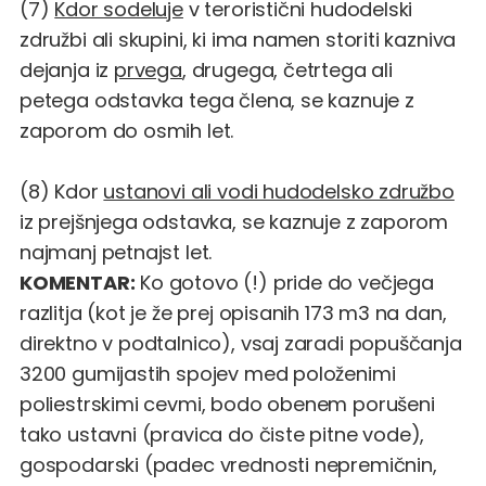
(7)
Kdor sodeluje
v teroristični hudodelski
združbi ali skupini, ki ima namen storiti kazniva
dejanja iz
prvega
, drugega, četrtega ali
petega odstavka tega člena, se kaznuje z
zaporom do osmih let.
(8) Kdor
ustanovi ali vodi hudodelsko združbo
iz prejšnjega odstavka, se kaznuje z zaporom
najmanj petnajst let.
KOMENTAR:
Ko gotovo (!) pride do večjega
razlitja (kot je že prej opisanih 173 m3 na dan,
direktno v podtalnico), vsaj zaradi popuščanja
3200 gumijastih spojev med položenimi
poliestrskimi cevmi, bodo obenem porušeni
tako ustavni (pravica do čiste pitne vode),
gospodarski (padec vrednosti nepremičnin,