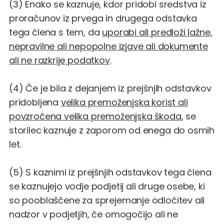
(3) Enako se kaznuje, kdor pridobi sredstva iz
proračunov iz prvega in drugega odstavka
tega člena s tem, da
uporabi ali predloži lažne,
nepravilne ali nepopolne izjave ali dokumente
ali ne razkrije podatkov
.
(4) Če je bila z dejanjem iz prejšnjih odstavkov
pridobljena
velika premoženjska korist ali
povzročena velika premoženjska škoda
, se
storilec kaznuje z zaporom od enega do osmih
let.
(5) S kaznimi iz prejšnjih odstavkov tega člena
se kaznujejo vodje podjetij ali druge osebe, ki
so pooblaščene za sprejemanje odločitev ali
nadzor v podjetjih, če omogočijo ali ne