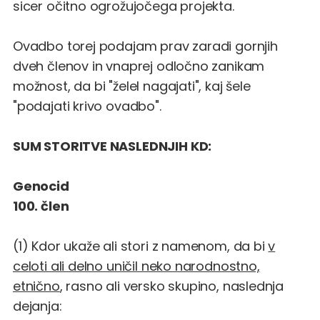
sicer očitno ogrožujočega projekta.
Ovadbo torej podajam prav zaradi gornjih
dveh členov in vnaprej odločno zanikam
možnost, da bi "želel nagajati", kaj šele
"podajati krivo ovadbo".
SUM STORITVE NASLEDNJIH KD:
Genocid
100. člen
(1) Kdor ukaže ali stori z namenom, da bi
v
celoti ali delno uničil neko narodnostno,
etnično
, rasno ali versko skupino, naslednja
dejanja: