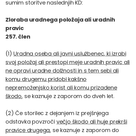
sumim storitve naslednjih KD:
Zloraba uradnega položaja ali uradnih
pravic
257. člen
(1)
Uradna oseba ali javni uslužbenec, ki izrabi
svoj položaj ali prestopi meje uradnih pravic ali
ne opravi uradne dolžnosti in s tem sebi ali
komu drugemu pridobi kakšno
nepremoženjsko korist ali komu prizadene
škodo
, se kaznuje z zaporom do dveh let.
(2) Če storilec z dejanjem iz prejšnjega
odstavka povzroči
večjo škodo ali huje prekrši
pravice drugega
, se kaznuje z zaporom do