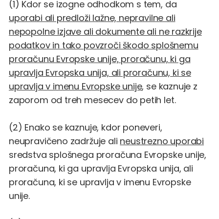
(1) Kdor se izogne odhodkom s tem, da
uporabi ali predloži lažne, nepravilne ali
nepopolne izjave ali dokumente ali ne razkrije
podatkov in tako povzroči škodo splošnemu
proračunu Evropske unije, proračunu, ki ga
upravlja Evropska unija, ali proračunu, ki se
upravlja v imenu Evropske unije
, se kaznuje z
zaporom od treh mesecev do petih let.
(2) Enako se kaznuje, kdor poneveri,
neupravičeno zadržuje ali
neustrezno uporabi
sredstva splošnega proračuna Evropske unije,
proračuna, ki ga upravlja Evropska unija, ali
proračuna, ki se upravlja v imenu Evropske
unije.