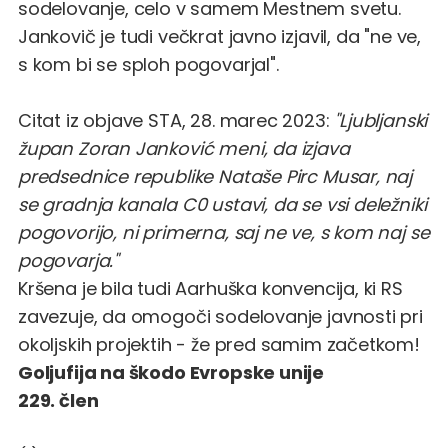
sodelovanje, celo v samem Mestnem svetu.
Jankovič je tudi večkrat javno izjavil, da "ne ve,
s kom bi se sploh pogovarjal".
Citat iz
objave STA, 28. marec 2023
:
"Ljubljanski
župan Zoran Janković meni, da izjava
predsednice republike Nataše Pirc Musar, naj
se gradnja kanala C0 ustavi, da se vsi deležniki
pogovorijo, ni primerna, saj ne ve, s kom naj se
pogovarja."
Kršena je bila tudi Aarhuška konvencija, ki RS
zavezuje, da omogoči sodelovanje javnosti pri
okoljskih projektih - že pred samim začetkom!
Goljufija na škodo Evropske unije
229. člen