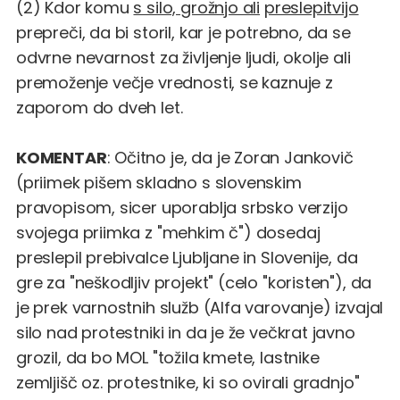
(2) Kdor komu
s silo, grožnjo ali
preslepitvijo
prepreči, da bi storil, kar je potrebno, da se
odvrne nevarnost za življenje ljudi, okolje ali
premoženje večje vrednosti, se kaznuje z
zaporom do dveh let.
KOMENTAR
: Očitno je, da je Zoran Jankovič
(priimek pišem skladno s slovenskim
pravopisom, sicer uporablja srbsko verzijo
svojega priimka z "mehkim č") dosedaj
preslepil prebivalce Ljubljane in Slovenije, da
gre za "neškodljiv projekt" (celo "koristen"), da
je prek varnostnih služb (Alfa varovanje) izvajal
silo nad protestniki in da je že večkrat javno
grozil, da bo MOL "tožila kmete, lastnike
zemljišč oz. protestnike, ki so ovirali gradnjo"