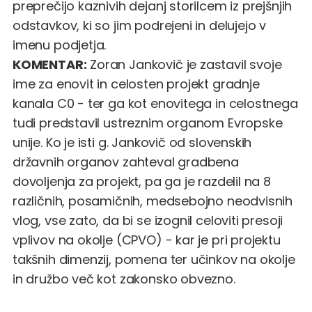
preprečijo kaznivih dejanj storilcem iz prejšnjih
odstavkov, ki so jim podrejeni in delujejo v
imenu podjetja.
KOMENTAR:
Zoran Jankovič je zastavil svoje
ime za enovit in celosten projekt gradnje
kanala C0 - ter ga kot enovitega in celostnega
tudi predstavil ustreznim organom Evropske
unije. Ko je isti g. Jankovič od slovenskih
državnih organov zahteval gradbena
dovoljenja za projekt, pa ga je razdelil na 8
različnih, posamičnih, medsebojno neodvisnih
vlog, vse zato, da bi se izognil celoviti presoji
vplivov na okolje (CPVO) - kar je pri projektu
takšnih dimenzij, pomena ter učinkov na okolje
in družbo več kot zakonsko obvezno.