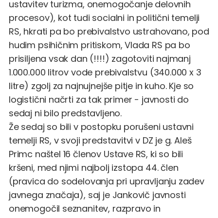
ustavitev turizma, onemogočanje delovnih
procesov), kot tudi socialni in politični temelji
RS, hkrati pa bo prebivalstvo ustrahovano, pod
hudim psihičnim pritiskom, Vlada RS pa bo
prisiljena vsak dan (!!!!) zagotoviti najmanj
1.000.000 litrov vode prebivalstvu (340.000 x 3
litre) zgolj za najnujnejše pitje in kuho. Kje so
logistični načrti za tak primer - javnosti do
sedaj ni bilo predstavljeno.
Že sedaj so bili v postopku porušeni ustavni
temelji RS, v svoji predstavitvi v DZ je g. Aleš
Primc naštel 16 členov Ustave RS, ki so bili
kršeni, med njimi najbolj izstopa 44. člen
(pravica do sodelovanja pri upravljanju zadev
javnega značaja), saj je Jankovič javnosti
onemogočil seznanitev, razpravo in