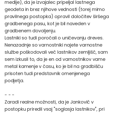
medije), da je izvajalec pripeljal lastnega
geodeta in brez njihove vednosti (torej mimo
pravilnega postopka) opravil določitev širšega
gradbenega pasu, kot je bil naveden v
gradbenem dovoljenju.
Lastniki so tudi poročali o uničevanju dreves.
Nenazadnje so varnostniki najete varnostne
službe poškodovali več lastnikov zemljišč, sam
sem izkusil to, da je en od varnostnikov vame
metal kamenje v času, ko je bil na gradbišču
prisoten tudi predstavnik omenjenega
podjetja.
- - -
Zaradi realne možnosti, da je Jankovič v
postopku priredil vsaj "soglasja lastnikov", pri