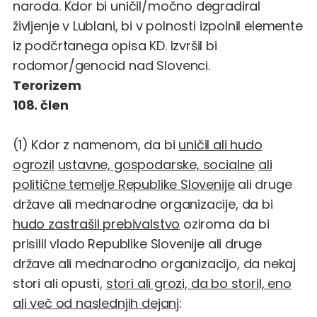
naroda. Kdor bi uničil/močno degradiral
življenje v Lublani, bi v polnosti izpolnil elemente
iz podčrtanega opisa KD. Izvršil bi
rodomor/genocid nad Slovenci.
Terorizem
108. člen
(1) Kdor z namenom, da bi
uničil ali hudo
ogrozil
ustavne, gospodarske, socialne
ali
politične temelje Republike Slovenije
ali druge
države ali mednarodne organizacije, da bi
hudo zastrašil prebivalstvo
oziroma da bi
prisilil vlado Republike Slovenije ali druge
države ali mednarodno organizacijo, da nekaj
stori ali opusti,
stori ali grozi, da bo storil, eno
ali več od naslednjih dejanj
: