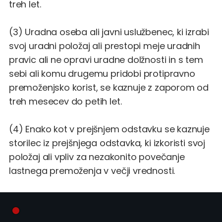
treh let.
(3) Uradna oseba ali javni uslužbenec, ki izrabi
svoj uradni položaj ali prestopi meje uradnih
pravic ali ne opravi uradne dolžnosti in s tem
sebi ali komu drugemu pridobi protipravno
premoženjsko korist, se kaznuje z zaporom od
treh mesecev do petih let.
(4) Enako kot v prejšnjem odstavku se kaznuje
storilec iz prejšnjega odstavka, ki izkoristi svoj
položaj ali vpliv za nezakonito povečanje
lastnega premoženja v večji vrednosti.
(5) Če je storilec z dejanjem iz tretjega in
četrtega odstavka pridobil sebi ali komu