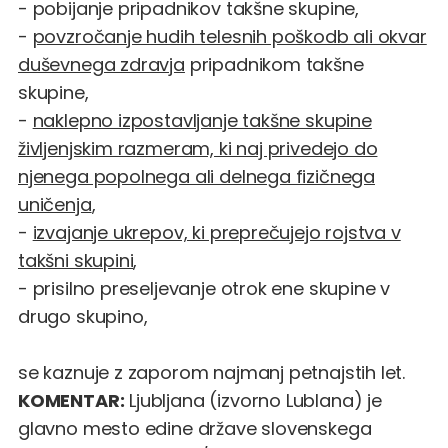
- pobijanje pripadnikov takšne skupine,
-
povzročanje hudih telesnih poškodb ali okvar
duševnega zdravja
pripadnikom takšne
skupine,
-
naklepno izpostavljanje takšne skupine
življenjskim razmeram, ki naj privedejo do
njenega popolnega ali delnega fizičnega
uničenja
,
-
izvajanje ukrepov, ki preprečujejo rojstva v
takšni skupini
,
- prisilno preseljevanje otrok ene skupine v
drugo skupino,
se kaznuje z zaporom najmanj petnajstih let.
KOMENTAR:
Ljubljana (izvorno Lublana) je
glavno mesto edine države slovenskega