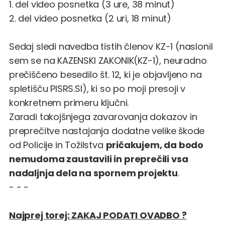
1. del video posnetka
(3 ure, 38 minut)
2. del video posnetka
(2 uri, 18 minut)
Sedaj sledi navedba tistih členov KZ-1 (naslonil
sem se na
KAZENSKI ZAKONIK(KZ-1), neuradno
prečiščeno besedilo št. 12
, ki je objavljeno na
spletišču PISRS.SI), ki so po moji presoji v
konkretnem primeru ključni.
Zaradi takojšnjega zavarovanja dokazov in
preprečitve nastajanja dodatne velike škode
od Policije in Tožilstva
pričakujem, da bodo
nemudoma zaustavili in preprečili vsa
nadaljnja dela na spornem projektu
.
- - -
Najprej torej: ZAKAJ PODATI OVADBO ?