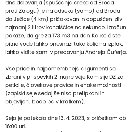
dne delovanja (spuščanja dreka od Broda
proti Zalogu) je na odseku (samo) od Broda
do Ježice (4 km) pričakovan in dopuščen izliv
najmanj 2 litrov kanalščice na sekundo. Izračun
pokaže, da gre za 173 m3 na dan. Koliko čiste
pitne vode lahko onesnaži taka količina izplak,
lahko vidite sami v predavanju Andreja Čuferja.
Vse priče in najpomembnejši argumenti so
zbrani v prispevkih
2. nujne seje Komisije DZ za
peticije, človekove pravice in enake možnosti
(zapiski seje sedaj še niso pretipkani in
objavljeni, bodo pa v kratkem).
Seja je potekala dne 13. 4. 2023, s pričetkom ob
16:00 uri.