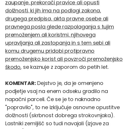
zaupanje, prekorači pravice ali opusti
dolžnosti, ki jih ima na podlagi zakona,
drugega predpisa, akta pravne osebe ali
pravnega posla glede razpolaganja s tujim
premoženjem ali koristmi, njihovega
upravljanja ali zastopanja in s tem sebi ali
komu drugemu pridobi protipravno
premoženjsko korist ali povzroči premoženjsko
škodo
, se kaznuje z zaporom do petih let.
KOMENTAR:
Dejstvo je, da je omenjeno
podjetje vsaj na enem odseku gradilo na
napačni parceli. Če se je to naknadno
"popravilo", to ne izključuje osnovne opustitve
dolžnosti (skrbnost dobrega strokovnjaka).
Lastniki zemljišč so tudi navajali (izjave za