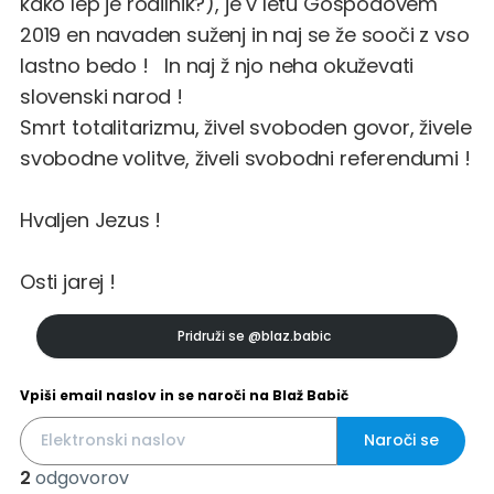
kako lep je rodilnik?), je v letu Gospodovem
2019 en navaden suženj in naj se že sooči z vso
lastno bedo ! In naj ž njo neha okuževati
slovenski narod !
Smrt totalitarizmu, živel svoboden govor, živele
svobodne volitve, živeli svobodni referendumi !
Hvaljen Jezus !
Osti jarej !
Pridruži se
@blaz.babic
Vpiši email naslov in se naroči na Blaž Babič
Naroči se
2
odgovorov