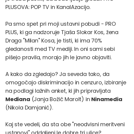
PLUSOVA: POP TV in KanalAzacijo.
Pa smo spet pri moji ustavni pobudi - PRO
PLUS, ki ga nadzoruje Tjaša Slokar Kos, žena
Draga "Milan" Kosa, je tisti, ki ima 70%
gledanosti med TV mediji. In oni sami sebi
pišejo pravila, morajo jih le javno objaviti.
A kako da zgledajo? Ja seveda tako, da
omogočajo diskriminacijo in cenzuro, izbiranje
na podlagi lažnih anket, ki jih pripravljata
Mediana
(Janja Božič Marolt) in
Ninamedia
(Nikola Damjanić).
Kaj ste vedeli, da sta obe "neodvisni meritveni
ustanovi" oddaljeni le dobre tri ulice?