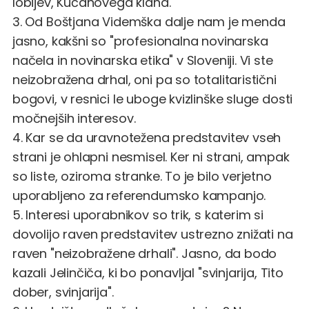
lobijev, Kučanovega klana.
3. Od Boštjana Videmška dalje nam je menda
jasno, kakšni so "profesionalna novinarska
načela in novinarska etika" v Sloveniji. Vi ste
neizobražena drhal, oni pa so totalitaristični
bogovi, v resnici le uboge kvizlinške sluge dosti
močnejših interesov.
4. Kar se da uravnotežena predstavitev vseh
strani je ohlapni nesmisel. Ker ni strani, ampak
so liste, oziroma stranke. To je bilo verjetno
uporabljeno za referendumsko kampanjo.
5. Interesi uporabnikov so trik, s katerim si
dovolijo raven predstavitev ustrezno znižati na
raven "neizobražene drhali". Jasno, da bodo
kazali Jelinčiča, ki bo ponavljal "svinjarija, Tito
dober, svinjarija".