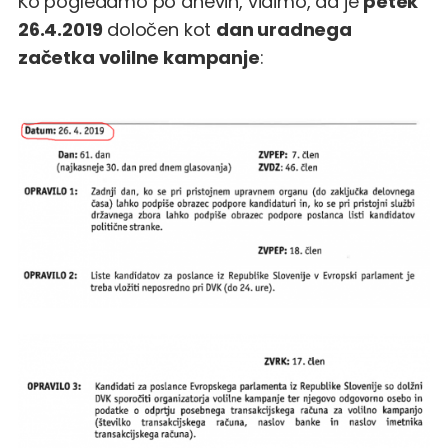
Ko pogledamo po dnevih, vidimo, da je
petek
26.4.2019
določen kot
dan uradnega
začetka volilne kampanje
: