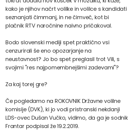
tokrat dodala nov košček v mozaiku, ki kaže,
kako je njihov načrt volilke in volilce s kandidati
seznanjati čimmanj, in ne čimveč, kot bi
plačnik RTV naročnine naivno pričakoval.
Bodo slovenski mediji spet praktično vsi
cenzurirali še eno opozarjanje na
neustavnost? Jo bo spet preglasil trot Vili, s
svojimi "res najpomembnejšimi zadevami"?
Za kaj torej gre?
Če pogledamo na
ROKOVNIK Državne volilne
komisije (DVK)
, ki jo vodi pristranski nekdanji
LDS-ovec Dušan Vučko, vidimo, da ga je sodnik
Frantar podpisal že 19.2.2019.