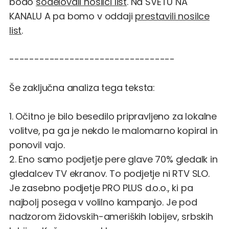
bodo
sodelovali nosilci list
. Na SVETU NA
KANALU A pa bomo v oddaji
prestavili nosilce
list
.
---------------------------------
Še zaključna analiza tega teksta:
1. Očitno je bilo besedilo pripravljeno za lokalne
volitve, pa ga je nekdo le malomarno kopiral in
ponovil vajo.
2. Eno samo podjetje pere glave 70% gledalk in
gledalcev TV ekranov. To podjetje ni RTV SLO.
Je zasebno podjetje PRO PLUS d.o.o., ki pa
najbolj posega v volilno kampanjo. Je pod
nadzorom židovskih-ameriških lobijev, srbskih