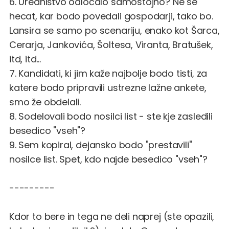
6. Uredništvo odločalo samostojno? Ne se
hecat, kar bodo povedali gospodarji, tako bo.
Lansira se samo po scenariju, enako kot Šarca,
Cerarja, Jankovića, Šoltesa, Viranta, Bratušek,
itd, itd...
7. Kandidati, ki jim kaže najbolje bodo tisti, za
katere bodo pripravili ustrezne lažne ankete,
smo že obdelali.
8. Sodelovali bodo nosilci list - ste kje zasledili
besedico "vseh"?
9. Sem kopiral, dejansko bodo "prestavili"
nosilce list. Spet, kdo najde besedico "vseh"?
---------
Kdor to bere in tega ne deli naprej (ste opazili,