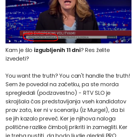
Kam je šlo
izgubljenih 11 dni
? Res želite
izvedeti?
You want the truth? You can't handle the truth!
Sem že povedal na začetku, pa ste morda
spregledali (podzavestno) - RTV SLO je
skrajšala čas predstavljanja vseh kandidatov
prav zato, ker ni v scenariju (iz Murgel), da bi
se jih kazalo preveč. Ker je njihova naloga
politične razlike čimbolj prikriti in zamegliti. Ker
je treba pustiti, da bodo ljudje gledali PRO