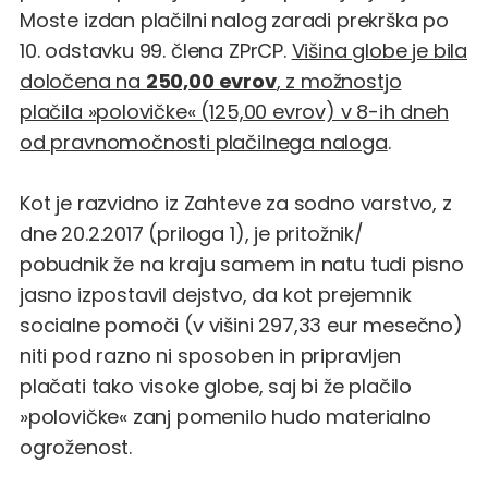
Moste izdan
plačilni nalog zaradi prekrška po
10. odstavku 99. člena ZPrCP
.
Višina globe je bila
določena na
250,00 evrov
, z možnostjo
plačila »polovičke« (125,00 evrov) v 8-ih dneh
od pravnomočnosti plačilnega naloga
.
Kot je razvidno iz Zahteve za sodno varstvo, z
dne 20.2.2017 (priloga 1), je pritožnik/
pobudnik že na kraju samem in natu tudi pisno
jasno izpostavil dejstvo, da kot prejemnik
socialne pomoči (v višini 297,33 eur mesečno)
niti pod razno ni sposoben in pripravljen
plačati tako visoke globe, saj bi že plačilo
»polovičke« zanj pomenilo hudo materialno
ogroženost.