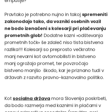
empatije?
Pravtako je potrebno nujno in takoj
spremeniti
zakonodajo tako, da vozniki osebnih vozil
ne bodo izenačeni s kolesarji pri plačevanju
prometnih glob!
Dodatne kazni »odštevanja
prometnih točk« še zdaleč niso tista bistvena
razlika!!! Kolesarji so preprosto večkratno
manj nevarni kot avtomobilisti in bistveno
manj ogrožajo promet, ter povzročajo
bistveno manjšo škodo, kar je priznano tudi v
državah z razvito pravno-kaznovalno politiko.
Kot
socialna država
mora Slovenija poskrbeti,
da bodo razmerja med kaznimi in plačami v