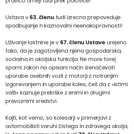
pravico omeji tudi prek polovice!
Ustava v
63. členu
tudi izrecno prepoveduje
spodbujanje h kaznovalni neenakopravnosti!
Uživanje lastnine je v
67. členu Ustave
urejeno
tako, da je zagotovljena njena gospodarska,
socialna in okoljska funkcija. Ne more torej
sporni zakon na opisani način izenačevati
uporabe osebnih vozil z motorji z notranjim
izgorevanjem in uporabe koles, češ da z »istimi
vatli« kaznuje prekrške z enimi in drugimi
prevoznimi sredstvi.
Kajti, kot vemo, so kolesarji v primerjavi z
avtomobilisti varuhi čistega in zdravega okolja,