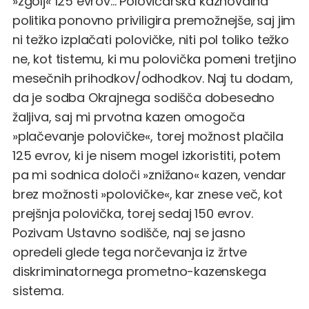
»zgolj« 125 evrov... Polovičarska kaznovalna
politika ponovno priviligira premožnejše, saj jim
ni težko izplačati polovičke, niti pol toliko težko
ne, kot tistemu, ki mu polovička pomeni tretjino
mesečnih prihodkov/odhodkov. Naj tu dodam,
da je sodba Okrajnega sodišča dobesedno
žaljiva, saj mi prvotna kazen omogoča
»plačevanje polovičke«, torej možnost plačila
125 evrov, ki je nisem mogel izkoristiti, potem
pa mi sodnica določi »znižano« kazen, vendar
brez možnosti »polovičke«, kar znese več, kot
prejšnja polovička, torej sedaj 150 evrov.
Pozivam Ustavno sodišče, naj se jasno
opredeli glede tega norčevanja iz žrtve
diskriminatornega prometno-kazenskega
sistema.