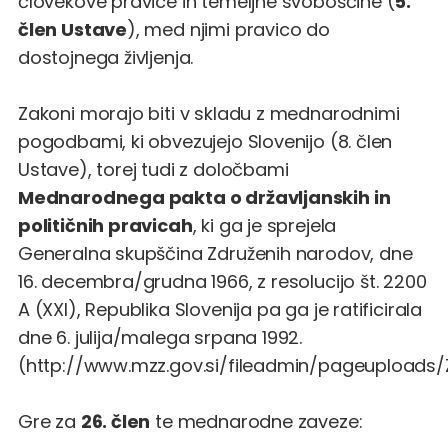
človekove pravice in temeljne svoboščine (
5.
člen Ustave
), med njimi pravico do
dostojnega življenja.
Zakoni morajo biti v skladu z mednarodnimi
pogodbami, ki obvezujejo Slovenijo (8. člen
Ustave), torej tudi z določbami
Mednarodnega pakta o državljanskih in
političnih pravicah
, ki ga je sprejela
Generalna skupščina Združenih narodov, dne
16. decembra/grudna 1966, z resolucijo št. 2200
A (XXI), Republika Slovenija pa ga je ratificirala
dne 6. julija/malega srpana 1992.
(
http://www.mzz.gov.si/fileadmin/pageuploads/
Gre za
26. člen
te mednarodne zaveze: