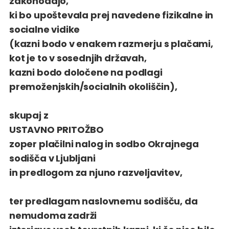
zakonodajo,
ki bo upoštevala prej navedene fizikalne in
socialne vidike
(kazni bodo v enakem razmerju s plačami,
kot je to v sosednjih državah,
kazni bodo določene na podlagi
premoženjskih/socialnih okoliščin),
skupaj z
USTAVNO PRITOŽBO
zoper plačilni nalog in sodbo Okrajnega
sodišča v Ljubljani
in predlogom za njuno razveljavitev,
ter predlagam naslovnemu sodišču, da
nemudoma zadrži