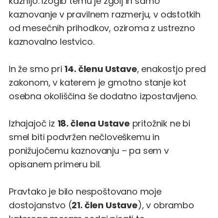
kaznijo. Izogib temu je zgolj in samo
kaznovanje v pravilnem razmerju, v odstotkih
od mesečnih prihodkov, oziroma z ustrezno
kaznovalno lestvico.
In že smo pri
14. členu Ustave
, enakostjo pred
zakonom, v katerem je gmotno stanje kot
osebna okoliščina še dodatno izpostavljeno.
Izhajajoč iz
18. člena Ustave
pritožnik ne bi
smel biti podvržen nečloveškemu in
ponižujočemu kaznovanju – pa sem v
opisanem primeru bil.
Pravtako je bilo nespoštovano moje
dostojanstvo (
21. člen Ustave
), v obrambo