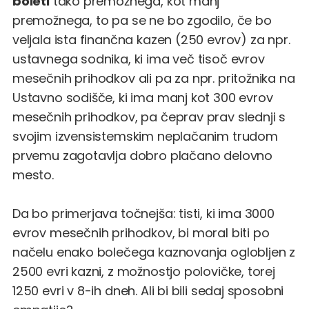
boleti
tako premožnega, kot manj
premožnega, to pa se ne bo zgodilo, če bo
veljala ista finančna kazen (250 evrov) za npr.
ustavnega sodnika, ki ima več tisoč evrov
mesečnih prihodkov ali pa za npr. pritožnika na
Ustavno sodišče, ki ima manj kot 300 evrov
mesečnih prihodkov, pa čeprav prav slednji s
svojim izvensistemskim neplačanim trudom
prvemu zagotavlja dobro plačano delovno
mesto.
Da bo primerjava točnejša: tisti, ki ima 3000
evrov mesečnih prihodkov, bi moral biti po
načelu enako bolečega kaznovanja oglobljen z
2500 evri kazni, z možnostjo polovičke, torej
1250 evri v 8-ih dneh. Ali bi bili sedaj sposobni