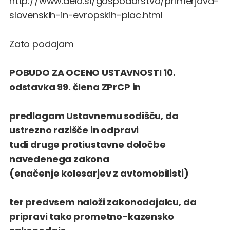
http://www.delo.si/gospodarstvo/primerjava-
slovenskih-in-evropskih-plac.html
Zato podajam
POBUDO ZA OCENO USTAVNOSTI 10.
odstavka 99. člena ZPrCP in
predlagam Ustavnemu sodišču, da
ustrezno razišče in odpravi
tudi druge protiustavne določbe
navedenega zakona
(enačenje kolesarjev z avtomobilisti)
ter predvsem naloži zakonodajalcu, da
pripravi tako prometno-kazensko