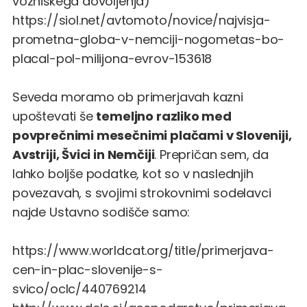
vozniškega dovoljenja)
https://siol.net/avtomoto/novice/najvisja-
prometna-globa-v-nemciji-nogometas-bo-
placal-pol-milijona-evrov-153618
Seveda moramo ob primerjavah kazni
upoštevati še
temeljno razliko med
povprečnimi mesečnimi plačami v Sloveniji,
Avstriji, Švici in Nemčiji
. Prepričan sem, da
lahko boljše podatke, kot so v naslednjih
povezavah, s svojimi strokovnimi sodelavci
najde Ustavno sodišče samo:
https://www.worldcat.org/title/primerjava-
cen-in-plac-slovenije-s-
svico/oclc/440769214