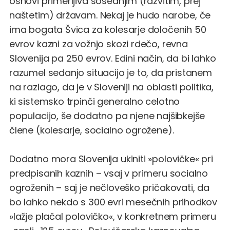
osnovi primerljiva sosednjim (razvitim, prej
naštetim) državam. Nekaj je hudo narobe, če
ima bogata Švica za kolesarje določenih 50
evrov kazni za vožnjo skozi rdečo, revna
Slovenija pa 250 evrov. Edini način, da bi lahko
razumel sedanjo situacijo je to, da pristanem
na razlago, da je v Sloveniji na oblasti politika,
ki sistemsko trpinči generalno celotno
populacijo, še dodatno pa njene najšibkejše
člene (kolesarje, socialno ogrožene).
Dodatno mora Slovenija ukiniti »polovičke« pri
predpisanih kaznih – vsaj v primeru socialno
ogroženih – saj je nečloveško pričakovati, da
bo lahko nekdo s 300 evri mesečnih prihodkov
»lažje plačal polovičko«, v konkretnem primeru