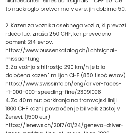
Nichbeachten eines Lichtsignals CHF 60 Če
to naokroglo pretvorimo v evre, jih dobimo 50.
2. Kazen za voznika osebnega vozila, ki prevozi
rdečo luč, znaša 250 CHF, kar prevedeno
pomeni: 214 evrov.
https://www.bussenkatalog.ch/lichtsignal-
missachtung
3. Za vožnjo s hitrostjo 290 km/h je bila
določena kazen 1 milijon CHF (850 tisoč evrov)
https://www.swissinfo.ch/eng/driver-faces-
-1-000-000-speeding-fine/23091098
4. Za 40 minut parkiranja na tramvajski liniji
1800 CHF kazni, povzročen je bil velik zastoj v
Ženevi. (1500 eur)
https://lenews.ch/2017/01/24/geneva-driver-