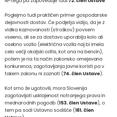
le-tega pa zapoveduje tudi
72. člen Ustave
.
Poglejmo tudi praktičen primer gospodarske
dejavnosti dostav. Če podjetja vidijo, da je z
vidika kaznovanosti (stroškov) povsem
vseeno, ali se za dostavo uporablja kolo ali
osebno vozilo (električna vozila naj bi imela
celo večji okoljski odtis, kot ona na bencin),
potem je na ta način zakonsko omejevana
konkurenca, zagotavljanja javne koristi pa v
takem zakonu ni zaznati (
74. člen Ustave
).
Kot smo že ugotovili, mora Slovenija
zagotavljati usklajenost notranjega prava in
mednarodnih pogodb (
153. člen Ustave
), o
tem pa sodi Ustavno sodišče (
161. člen