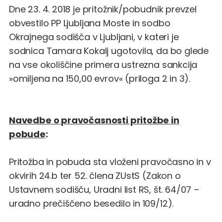
Dne 23. 4. 2018 je pritožnik/pobudnik prevzel
obvestilo PP Ljubljana Moste in sodbo
Okrajnega sodišča v Ljubljani, v kateri je
sodnica Tamara Kokalj ugotovila, da bo glede
na vse okoliščine primera ustrezna sankcija
»omiljena na 150,00 evrov« (priloga 2 in 3).
Navedbe o pravočasnosti pritožbe in
pobude
:
Pritožba in pobuda sta vloženi pravočasno in v
okvirih 24.b ter 52. člena ZUstS (Zakon o
Ustavnem sodišču, Uradni list RS, št. 64/07 –
uradno prečiščeno besedilo in 109/12).