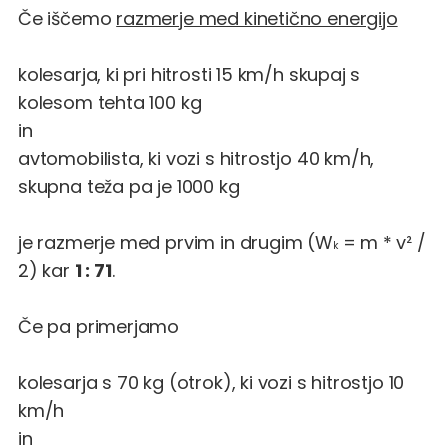
Če iščemo
razmerje med kinetično energijo
kolesarja, ki pri hitrosti 15 km/h skupaj s
kolesom tehta 100 kg
in
avtomobilista, ki vozi s hitrostjo 40 km/h,
skupna teža pa je 1000 kg
je razmerje med prvim in drugim (W
= m * v² /
k
2) kar
1 : 71
.
Če pa primerjamo
kolesarja s 70 kg (otrok), ki vozi s hitrostjo 10
km/h
in