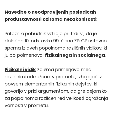
Navedbe o neodpravljenih posledicah
protiustavnosti oziroma nezakonitosti
:
Pritožnik/pobudnik vztraja pri trditvi, da je
določba 10. odstavka 99. člena ZPrCP ustavno
sporna iz dveh popolnoma različnih vidikov, ki
ju bo poimenoval
fizikalnega
in
socialnega
.
Fizikalni vidik
zajema primerjavo med
različnimi udeleženci v prometu, izhajajoč iz
povsem elementarnih fizikalnih dejstev, ki
govorijo v prid argumentom, da gre dejansko
za popolnoma različen red velikosti ogrožanja
varnosti v prometu.