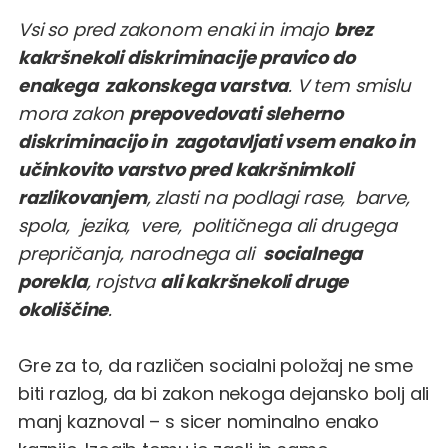
Vsi so pred zakonom enaki in imajo
brez
kakršnekoli diskriminacije pravico do
enakega zakonskega varstva
. V tem smislu
mora zakon
prepovedovati sleherno
diskriminacijo in zagotavljati vsem enako in
učinkovito varstvo pred kakršnimkoli
razlikovanjem
, zlasti na podlagi rase, barve,
spola, jezika, vere, političnega ali drugega
prepričanja, narodnega ali
socialnega
porekla
, rojstva
ali kakršnekoli druge
okoliščine
.
Gre za to, da različen socialni položaj ne sme
biti razlog, da bi zakon nekoga dejansko bolj ali
manj kaznoval – s sicer nominalno enako