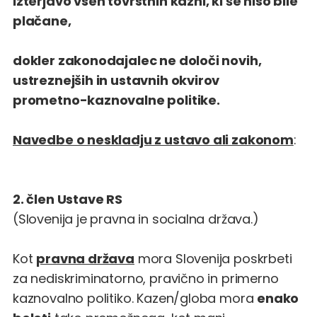
izterjavo vseh tovrstnih kazni, ki še niso bile
plačane,
dokler zakonodajalec ne določi novih,
ustreznejših in ustavnih okvirov
prometno-kaznovalne politike.
Navedbe o neskladju z ustavo ali zakonom
:
2. člen Ustave RS
(Slovenija je pravna in socialna država.)
Kot
pravna država
mora Slovenija poskrbeti
za nediskriminatorno, pravično in primerno
kaznovalno politiko. Kazen/globa mora
enako