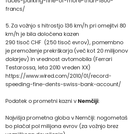
faces-parking-fine-of-more-than-1800-
francs/
5. Za vožnjo s hitrostjo 136 km/h pri omejitvi 80
km/h je bila določena kazen
290 tisoč CHF (250 tisoč evrov), pomembno
je premoženje prekrškarja (več kot 20 milijonov
dolarjev) in vrednost avtomobila (Ferrari
Testarossa, leta 2010 vreden XX)
https://www.wired.com/2010/01/record-
speeding-fine-dents-swiss-bank-account/
Podatek o prometni kazni v
Nemčiji
:
Najvišja prometna globa v Nemčiji: nogometaš
bo plačal pol milijona evrov (za vožnjo brez