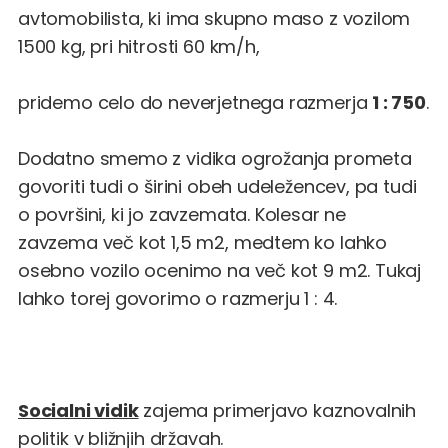
avtomobilista, ki ima skupno maso z vozilom
1500 kg, pri hitrosti 60 km/h,
pridemo celo do neverjetnega razmerja
1 : 750
.
Dodatno smemo z vidika ogrožanja prometa
govoriti tudi o širini obeh udeležencev, pa tudi
o površini, ki jo zavzemata. Kolesar ne
zavzema več kot 1,5 m2, medtem ko lahko
osebno vozilo ocenimo na več kot 9 m2. Tukaj
lahko torej govorimo o razmerju 1 : 4.
Socialni vidik
zajema primerjavo kaznovalnih
politik v bližnjih državah.