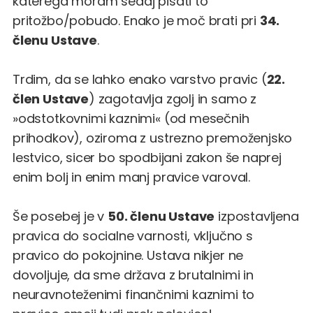
katerega moram sedaj pisati to
pritožbo/pobudo. Enako je moč brati pri
34.
členu Ustave
.
Trdim, da se lahko enako varstvo pravic (
22.
člen Ustave
) zagotavlja zgolj in samo z
»odstotkovnimi kaznimi« (od mesečnih
prihodkov), oziroma z ustrezno premoženjsko
lestvico, sicer bo spodbijani zakon še naprej
enim bolj in enim manj pravice varoval.
Še posebej je v
50. členu Ustave
izpostavljena
pravica do socialne varnosti, vključno s
pravico do pokojnine. Ustava nikjer ne
dovoljuje, da sme država z brutalnimi in
neuravnoteženimi finančnimi kaznimi to