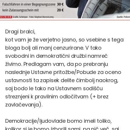
Dragi bralci,
kot vam je že verjetno jasno, so vsebine s tega
bloga bolj ali manj cenzurirane. V tako
svobodni in demokratični družbi namreč
živimo. Predlagam vam, da po prebranju
naslednje Ustavne pritožbe/Pobude za oceno
ustavnosti ta zapisek delite čimbolj naokrog,
saj bodo le tako na Ustavnem sodišču
streznjeni k pravilnim odločitvam (+ brez
zavlačevanja).
Demokracije/ljudovlade bomo imeli toliko,
kolikor si je bomo izborili sami, pa nič več, saj