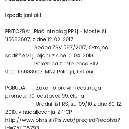
Izpodbijani akt:
PRITOŽBA: Plačilni nalog PP Lj – Moste, št.
115683607, z dne 12. 02. 2017
Sodba ZSV 587/2017, Okrajno
sodišče v Ljubljani, z dne 10. 04. 2018
Položnica z referenco SI12
0000115683607, MNZ Policija, 150 eur
POBUDA: Zakon o pravilih cestnega
prometa, 10. odstavek 99. člena
Uradni list RS, št. 109/10 z dne 30. 12.
2010, v nadaljevanju ZPrCP
http://www.pisrs.si/Pis.web/pregledPredpisa?
id=ZAKO5793