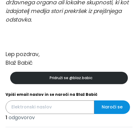
državnega organa ali lokalne skupnosti, ki kot
izdajatelj medija stori prekršek iz prejšnjega
odstavka.
Lep pozdrav,
Blaž Babič
Pridruži se
@blaz.babic
Vpiši email naslov in se naroči na Blaž Babič
Naroči se
1
odgovorov