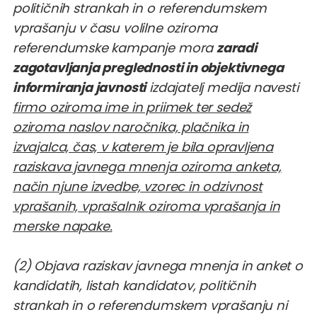
političnih strankah in o referendumskem
vprašanju v času volilne oziroma
referendumske kampanje mora
zaradi
zagotavljanja preglednosti in objektivnega
informiranja javnosti
izdajatelj medija navesti
firmo oziroma ime in priimek ter sedež
oziroma naslov naročnika, plačnika in
izvajalca, čas, v katerem je bila opravljena
raziskava javnega mnenja oziroma anketa,
način njune izvedbe, vzorec in odzivnost
vprašanih, vprašalnik oziroma vprašanja in
merske napake.
(2) Objava raziskav javnega mnenja in anket o
kandidatih, listah kandidatov, političnih
strankah in o referendumskem vprašanju ni