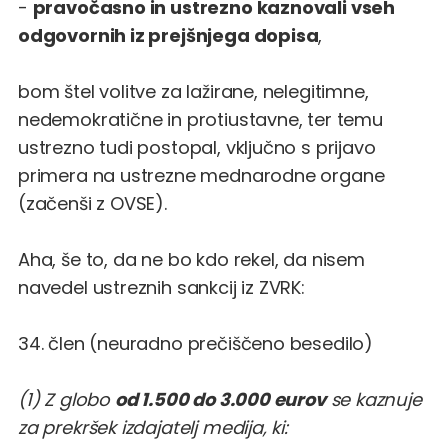
-
pravočasno in ustrezno kaznovali vseh
odgovornih iz prejšnjega dopisa
,
bom štel volitve za lažirane, nelegitimne,
nedemokratične in protiustavne, ter temu
ustrezno tudi postopal, vključno s prijavo
primera na ustrezne mednarodne organe
(začenši z OVSE).
Aha, še to, da ne bo kdo rekel, da nisem
navedel ustreznih sankcij iz ZVRK:
34. člen (neuradno prečiščeno besedilo)
(1) Z globo
od 1.500 do 3.000 eurov
se kaznuje
za prekršek izdajatelj medija, ki: