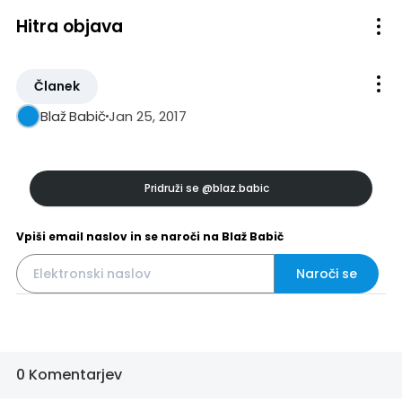
Hitra objava
Članek
Jan 25, 2017
Blaž Babič
Pridruži se
@blaz.babic
Vpiši email naslov in se naroči na Blaž Babič
Naroči se
0 Komentarjev