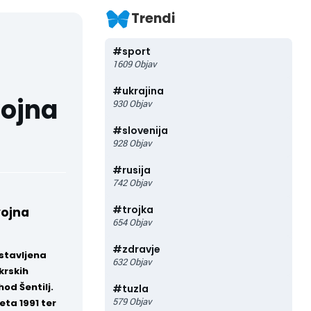
Trendi
#
sport
1609
Objav
#
ukrajina
ojna
930
Objav
#
slovenija
928
Objav
#
rusija
742
Objav
#
trojka
vojna
654
Objav
#
zdravje
dstavljena
632
Objav
krskih
od Šentilj.
#
tuzla
579
Objav
eta 1991 ter