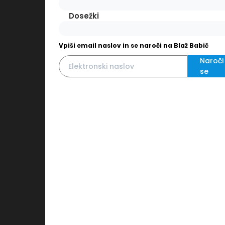
Dosežki
Vpiši email naslov in se naroči na Blaž Babič
Naroči
se