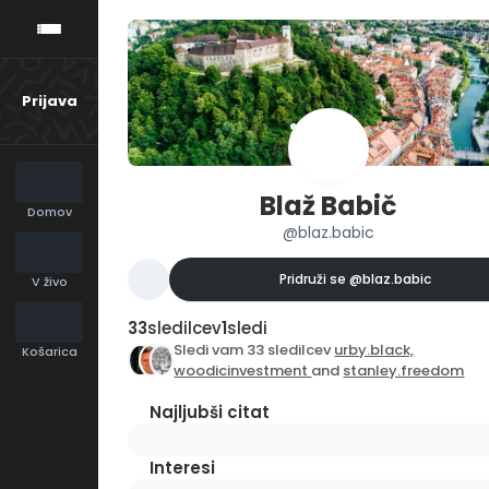
Prijava
Blaž Babič
Domov
@blaz.babic
Pridruži se
@blaz.babic
V živo
33
sledilcev
1
sledi
Sledi vam 33 sledilcev
urby.black,
Košarica
woodicinvestment
and
stanley.freedom
Najljubši citat
Interesi