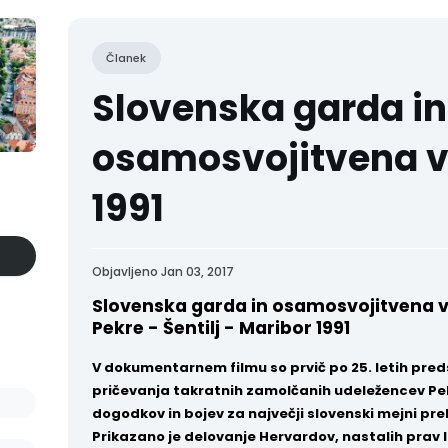
Članek
Slovenska garda in
osamosvojitvena v
1991
Objavljeno Jan 03, 2017
Slovenska garda in osamosvojitvena 
Pekre - Šentilj - Maribor 1991
V dokumentarnem filmu so prvič po 25. letih pre
pričevanja takratnih zamolčanih udeležencev Pe
dogodkov in bojev za največji slovenski mejni preh
Prikazano je delovanje Hervardov, nastalih prav l