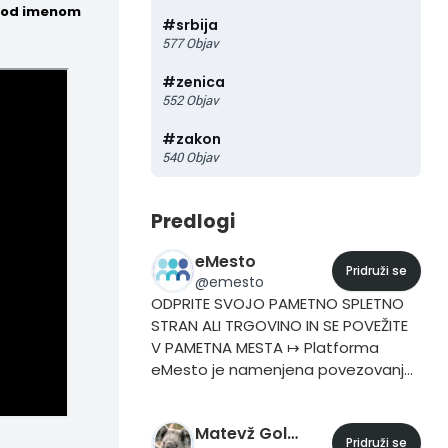
 pod imenom
#
srbija
577
Objav
#
zenica
552
Objav
#
zakon
540
Objav
Predlogi
eMesto
Pridruži se
@
emesto
ODPRITE SVOJO PAMETNO SPLETNO
STRAN ALI TRGOVINO IN SE POVEŽITE
V PAMETNA MESTA ↦ Platforma
eMesto je namenjena povezovanju
v lokalnih skupnostih. ↦ Vašo
pametno stran in trgovino
Matevž Golavšek
povežemo v omrežje do 212
Pridruži se